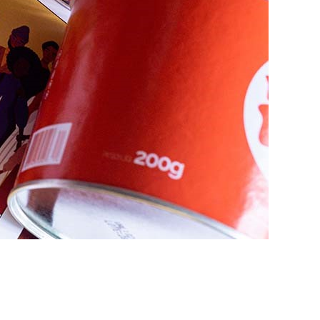
 de novembro, período contemplado pelo
ância do acesso a conteúdos que promovem o
anhará um rótulo especial e que pode ter