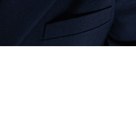
utora Djamila Ribeiro lançou o curso inédito de letr
 streaming de educação antirracistas e feminista do 
a plataforma, que oferece assinatura mensal com val
ismo institucional, discriminação, discriminação racia
curso, que pretende desconstruir comportamentos qu
e um mergulho sobre a compreensão do racismo co
criminações, violências físicas e simbólicas e distri
as individuais, valores e ideologias compartilhadas 
ser racista e buscar ferramentas para aprender a 
nua”, afirma a filósofa e autora Djamila Ribeiro.