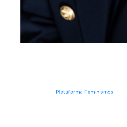
No mês da Consciência Negra, a filósofa e a
sua plataforma, a Feminismos Plurais, maior
20 de novembro, e o curso está disponível n
Racismo interpessoal, racismo estrutural, rac
das relevantes temáticas abordadas neste 
sociais.
O 12º curso da
Plataforma Feminismos
propõ
de opressão responsável por humilhações, dis
resultado de uma interação complexa de crenç
importante vermos como somos ensinados a 
que a educação antirracista precisa ser contí