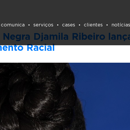
Tag:
cursos
 comunica
serviços
cases
clientes
notícia
Negra Djamila Ribeiro lanç
mento Racial