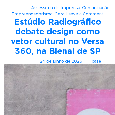
crédito fotográfico: Luis Morais
Postado em
Assessoria de Imprensa
,
Comunicação
,
o
Empreendedorismo
,
Geral
Leave a Comment
Estúdio Radiográfico
n
M
debate design como
u
r
vetor cultural no Versa
i
360, na Bienal de SP
l
o
Postado em
24 de junho de 2025
por
case
G
u
n
f
e
c
h
a
p