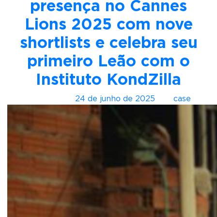
presença no Cannes
s
t
Lions 2025 com nove
ú
shortlists e celebra seu
d
i
primeiro Leão com o
o
Instituto KondZilla
R
a
Postado em
24 de junho de 2025
por
case
d
i
o
g
r
á
f
i
c
o
d