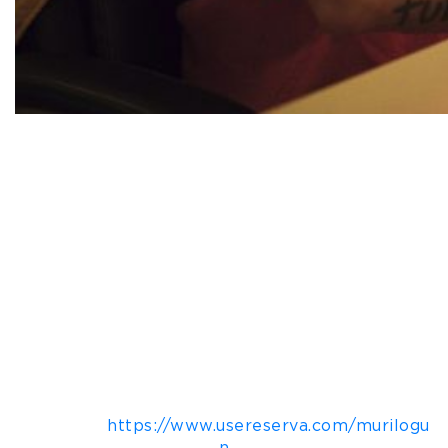
Murilo Gun anuncia a parceria com a marca
Reserva, do Grupo AR&Co, para uma collab
especial que reúne moda, reflexão, criatividade,
autoconhecimento e desenvolvimento pessoal!
As estampas das peças são inspiradas em frases
do espetáculo “Fé no Flow” e foram desenhadas
para refletir e conectar, com o objetivo de abrir
espaço para que o flow da vida realmente
surpreenda. Vai além da moda, vai além do
vestir. Os modelos da coleção estarão
disponíveis para venda nas lojas físicas oficiais
dos espetáculos de Murilo por todo o país e no
site oficial da marca, na aba Coleções
Especiais:
https://www.usereserva.com/murilogu