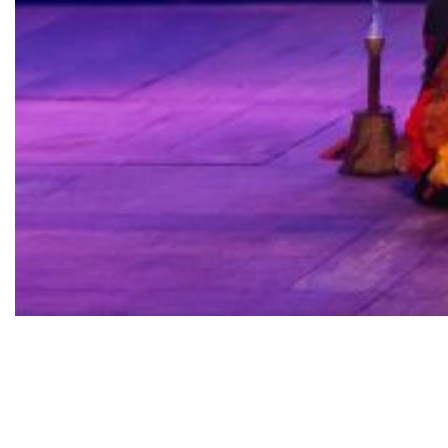
Aclamado pelo público brasileiro após três
temporadas de estreia com sessões esgotadas
em Salvador, Rio de Janeiro e São Paulo, “Torto
Arado – O Musical – Turnê Nacional”, adaptação
livre do best-seller de Itamar Vieira Junior,
retorna a
São Paulo, no Sesc Pinheiros
,
até 6 de