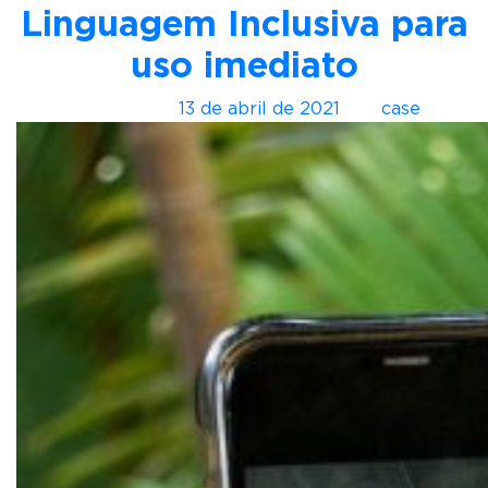
T
Linguagem Inclusiva para
e
n
uso imediato
d
ê
Postado em
13 de abril de 2021
por
case
n
c
i
a
p
a
r
a
o
s
p
é
s
: