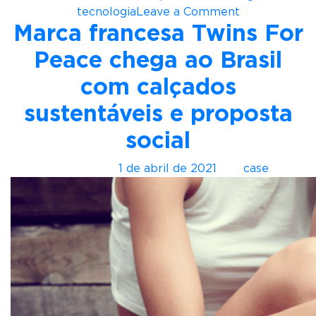
o
tecnologia
Leave a Comment
Marca francesa Twins For
n
A
Peace chega ao Brasil
l
f
com calçados
a
sustentáveis e proposta
T
é
social
c
n
Postado em
1 de abril de 2021
por
case
i
c
o
d
e
J
o
g