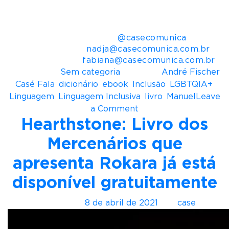
tem seis livros publicados.
Mais informações para imprensa:
Casé Comunica –
@casecomunica
Nadja Pontes –
nadja@casecomunica.com.br
Fabiana Oliva –
fabiana@casecomunica.com.br
Postado em
Sem categoria
Tagueado
André Fischer
,
Casé Fala
,
dicionário
,
ebook
,
Inclusão
,
LGBTQIA+
,
Linguagem
,
Linguagem Inclusiva
,
livro
,
Manuel
Leave
o
a Comment
Hearthstone: Livro dos
n
N
Mercenários que
o
v
apresenta Rokara já está
o
disponível gratuitamente
M
a
Postado em
8 de abril de 2021
por
case
n
u