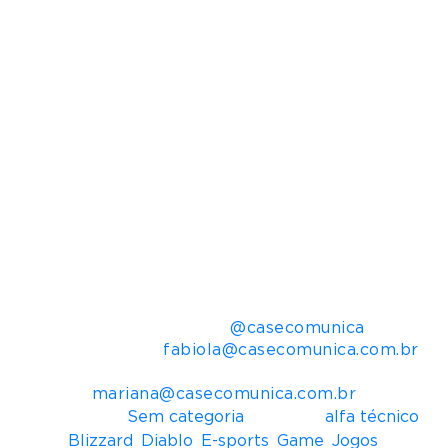
uma divisão da Activision Blizzard (NASDAQ:
ATVI), é uma desenvolvedora e editora de
software de entretenimento famosa por criar
alguns dos jogos mais aclamados pela crítica. O
histórico de criação da Blizzard Entertainment
inclui 23 jogos campeões de venda e diversos
prêmios de Jogo do Ano. O serviço de jogos on-
line da empresa, o Battle.net®, é um dos maiores
do mundo, com milhões de jogadores ativos.
*Vendas ou downloads com base nos registros
internos da empresa e relatórios de
distribuidores-chave.
Mais informações para imprensa:
Casé Comunica –
@casecomunica
Fabíola Binas –
fabiola@casecomunica.com.br
Mariana Marques –
mariana@casecomunica.com.br
Postado em
Sem categoria
Tagueado
alfa técnico
,
Blizzard
,
Diablo
,
E-sports
,
Game
,
Jogos
,