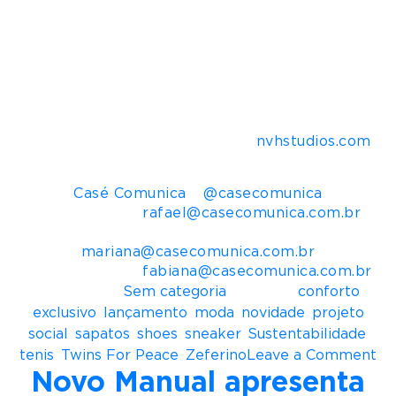
a importante marca de calçados brasileira
Zeferino e a marca francesa Twins For Peace.
Possui fábrica própria localizada na cidade de
Novo Hamburgo – Vale dos Sinos – RS, Brasil e
visa criar produtos feitos com exclusividade para
pessoas dispostas a ter um estilo de vida com
qualidade, conforto, sofisticação e propósito.
Para mais informações acesse
nvhstudios.com
Informações para imprensa
Casé Comunica
–
@casecomunica
Rafa Serato –
rafael@casecomunica.com.br
Mariana Marques –
mariana@casecomunica.com.br
Fabiana Oliva –
fabiana@casecomunica.com.br
Postado em
Sem categoria
Tagueado
conforto
,
exclusivo
,
lançamento
,
moda
,
novidade
,
projeto
social
,
sapatos
,
shoes
,
sneaker
,
Sustentabilidade
,
o
tenis
,
Twins For Peace
,
Zeferino
Leave a Comment
Novo Manual apresenta
n