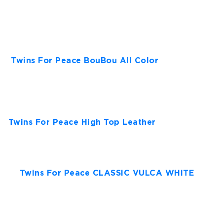
couro e a sola em borracha natural
proporcionam o máximo conforto para o dia a
dia. São duas versões, uma allwhite e outra com
a frase “Je T’aime à la folie” impressa.
Twins For Peace BouBou All Color
, um modelo
em tom unicolor feito de sola de borracha
natural, cetim e bordadura de couro genuíno e
podem ser encontrados em Branco, Amarelo e
Azul Navy.
Twins For Peace High Top Leather
, o modelo de
couro genuíno com cadarços de seda em estilo
bota de tornozelo chega nas cores Azul Royal,
Lavanda e Verde.
Twins For Peace CLASSIC VULCA WHITE
–
Modelo “Classic” com Sola vulcanizada 60%
reciclada, algodão reciclado (fornecedor
certificação B corp), Palmilha ecológica feita de
cana-de-açúcar. Disponível em branco, verde,