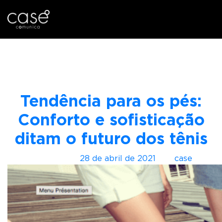
I
Mês:
abril 2021
r
p
a
r
Tendência para os pés:
a
o
Conforto e sofisticação
c
ditam o futuro dos tênis
o
n
Postado em
28 de abril de 2021
por
case
t
e
ú
d
o