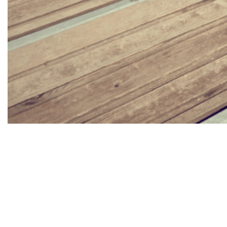
Quer seja vestindo aquele jeans favorito, shorts,
saias, até em composições com alfaiataria, os
tênis tornaram-se, facilmente, uma peça curinga
para qualquer look.
Além dos pares brancos e pretos básicos, a
tendência para 2021 é que esses calçados
tragam muito mais e comuniquem o estilo de
cada pessoa. Detalhes que imprimem conceitos
de design como tons vibrantes, cadarços