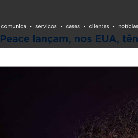
Tag:
sapatos
 comunica
serviços
cases
clientes
notícia
Peace lançam, nos EUA, tên