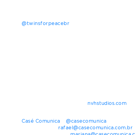
solidariedade. Desde 2009, a empresa doou 
sistemas de saúde e educação dos países m
Fundação Gol de Letra, fundada pelo jogador
@twinsforpeacebr
.
Sobre My Good (Los Angeles)
My Good é uma organização sem fins lucrati
Blake para apoiar famílias que perderam ent
o apoio emocional, educacional e financeir
Sobre a NVH studios
Criada em 2016, a NVH studios é um grupo g
excelência e promovem a felicidade de vive
marca francesa Twins For Peace. Possui fábr
produtos feitos com exclusividade para pesso
mais informações acesse
nvhstudios.com
Informações para imprensa
Casé Comunica
–
@casecomunica
Rafa Serato –
rafael@casecomunica.com.br
Mariana Marques –
mariana@casecomunica.