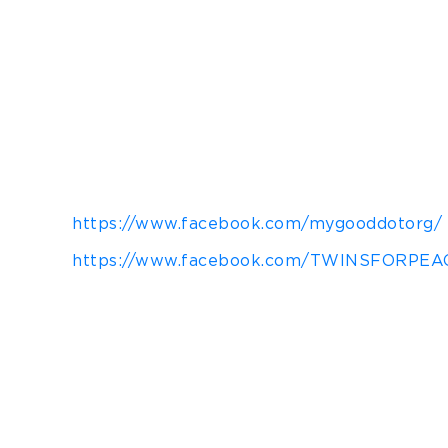
Para garantir a sustentabilidade dos produt
calçados são confeccionadas com 50% de bor
na atmosfera e confere resistência, elastici
anos para se decompor na natureza e que, a
Instagram:
@twinsforpeace
@mygooddotorg
https://www.facebook.com/mygooddotorg/
https://www.facebook.com/TWINSFORPEACE
#SolesToSouls
Sobre Twins For Peace
Criada em 2009 pelos gêmeos Maxime e Ale
humanitários por meio de seus calçados. Em
vida e, ao mesmo tempo, investir consisten