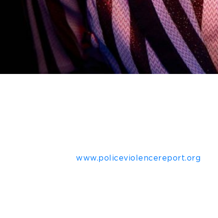
 de calçados sustentáveis
Twins For Peace
acaba de 
ra a cantora vencedora do Grammy, Macy Gray.
Baffour, Executive Chairman do NVH Studios – grupo
as -, participar de um evento em que pode conhecer m
a perda de entes queridos para a brutalidade policia
a social e eu, como homem negro e pai de filho negr
. Segundo dados da
www.policeviolencereport.org
1,12
 as mais propensas a sofrerem esse tipo de violência
ibilidade para esse assunto pois sabemos que não é 
es às das mortes de George Floyd and Breonna Tayl