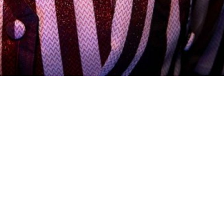
lançar nos EUA uma parceria exclusiva com
 global que tem a francesa Twins For Peace
ais da história da My Good, que auxilia
l.
o, vejo essa questão da violência policial
7 americanos foram mortos pela polícia em
. “Essa parceria, hoje, está focada nos
uma situação isolada. Infelizmente temos
or, acontecerem em todas as partes do