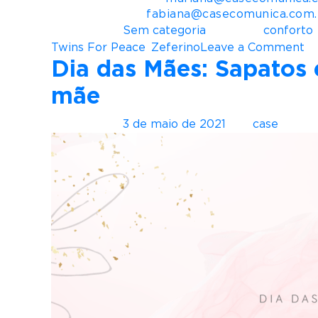
Fabiana Oliva –
fabiana@casecomunica.com.
Postado em
Sem categoria
Tagueado
conforto
o
Twins For Peace
,
Zeferino
Leave a Comment
Dia das Mães: Sapatos e
n
M
mãe
a
c
Postado em
3 de maio de 2021
por
case
y
G
r
a
y
e
T
w
i
n
s