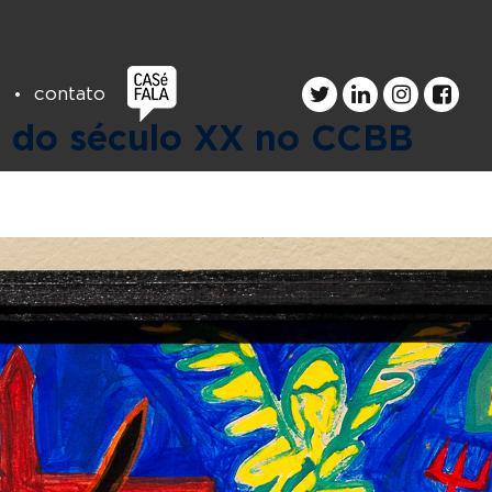
s
contato
l do século XX no CCBB