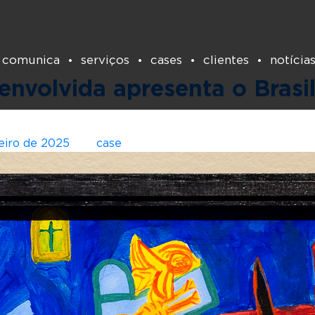
Mês:
fevereiro 2025
 comunica
serviços
cases
clientes
notícia
envolvida apresenta o Brasi
reiro de 2025
por
case