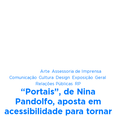
Paulo
Período
: Até 2 de agosto de 2026
Horário de Visitação
: terça a domingo, das 9h às
20h
I
ngressos
: R$ 45,00 (inteira)
Classificação Indicativa
: Livre
Crédito da imagem: Filipe Berndt
Postado em
Arte
,
Assessoria de Imprensa
,
Comunicação
,
Cultura
,
Design
,
Exposição
,
Geral
,
Relações Públicas
,
RP
“Portais”, de Nina
Pandolfo, aposta em
acessibilidade para tornar