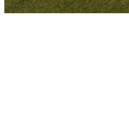
MOSTRA CONTA COM AUDIODESCRIÇÃO
COMPLETA, NARRAÇÃO DOS TEXTOS
EXPOSITIVOS, VISITA VIRTUAL ACESSÍVEL E
MAPA ANTECIPADO PARA PESSOAS
NEURODIVERGENTES
Para tornar a experiência ainda mais acolhedora,
um espaço de encontro, imaginação e
pertencimento para todos, a exposição
“Portais”, da artista Nina Pandolfo
, reúne uma
série de recursos de acessibilidade que ampliam
a experiência de visitação e tornam o universo
da artista mais acessível a diferentes públicos.
Em cartaz nos andares 20 e 19 do Farol
Santander São Paulo até 2 de agosto, a mostra
apresenta pinturas, esculturas, instalações e
ambientes imersivos que convidam o visitante a