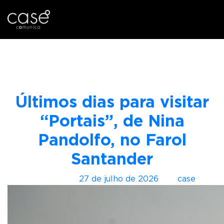
I
Categoria:
Arte
r
p
a
r
Últimos dias para visitar
a
o
“Portais”, de Nina
c
Pandolfo, no Farol
o
n
Santander
t
e
Postado em
27 de julho de 2026
por
case
ú
d
o