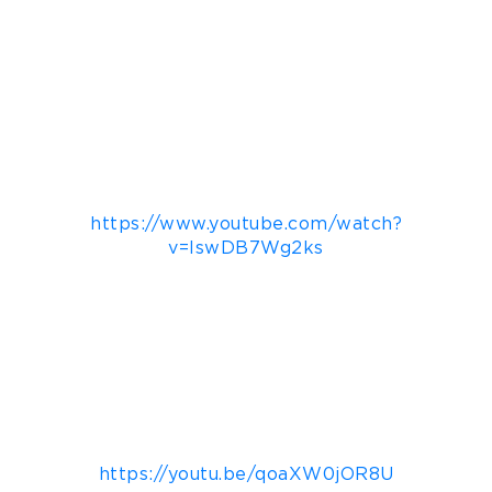
expositivos, imagens dos ambientes e
informações sobre estímulos que serão
encontrados durante a visita, como luzes, sons e
elementos em movimento. A iniciativa busca
oferecer mais previsibilidade e conforto para
pessoas com Transtorno do Espectro Autista
(TEA) e outras condições relacionadas à
neurodivergência, contribuindo para uma
experiência mais acolhedora:
https://www.youtube.com/watch?
v=IswDB7Wg2ks
A exposição também disponibiliza uma visita
virtual acessível, com recursos de
audiodescrição, legendas e tradução em Libras,
permitindo que pessoas de diferentes regiões do
país ou com limitações de deslocamento possam
conhecer a mostra remotamente:
https://youtu.be/qoaXW0jOR8U