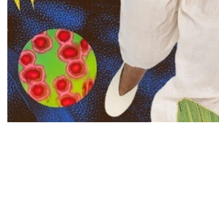
ESCRITA E DIRIGIDA POR ESTEVÃO CIAVATTA
PANTOJA, COM DIREÇÃO E CENÁRIO DE
DANIELA THOMAS, REGINA CASÉ VOLTA AOS
PALCOS DE SÃO PAULO EM ESPETÁCULO QUE
ATRAVESSA BILHÕES DE ANOS PARA
REFLETIR SOBRE A VIDA NO PLANETA, O
TEMPO E QUESTÕES AMBIENTAIS URGENTES