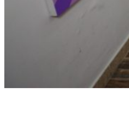
SUCESSO DE PÚBLICO, MOSTRA OCUPA DOIS
ANDARES DO EDIFÍCIO COM INSTALAÇÕES
IMERSIVAS, OBRAS INÉDITAS E UMA
ESCULTURA DE UM GATO GIGANTE COM SETE
METROS DE COMPRIMENTO
O público tem até 2 de agosto (domingo) para