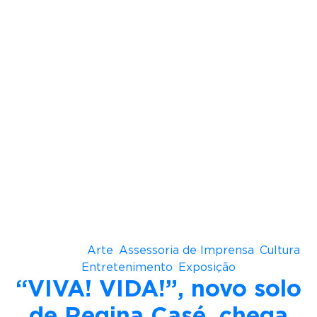
Local:
Farol Santander São Paulo
Endereço:
Rua João Brícola, 24 – Centro – São
Paulo
Período:
até 2 de agosto de 2026
Horário
: terça a domingo, das 9h às 20h
Ingressos:
R$ 45 (inteira) e R$ 22,50 (meia)
Classificação:
Livre
Recursos de acessibilidade:
• Audiodescrição do percurso expositivo
• Narração dos textos da exposição
• Mapa de visita antecipada para público
neurodivergente
• Visita virtual com audiodescrição, legendas e
Libras
Postado em
Arte
,
Assessoria de Imprensa
,
Cultura
,
Entretenimento
,
Exposição
“VIVA! VIDA!”, novo solo
de Regina Casé, chega