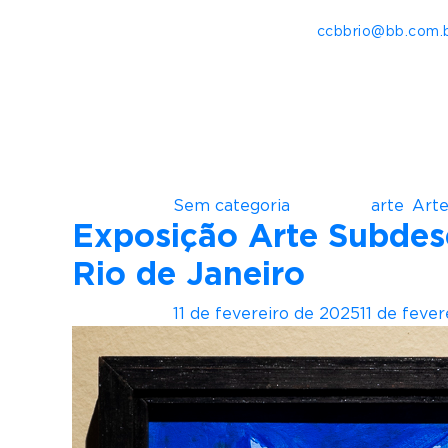
Informações
: (21) 3808-2020 /
ccbbrio@bb.com.
bb.com.br/cultura
Redes Sociais:
x.com/ccbb_rj | facebook.com/ccbb.rj | instagram
Postado em
Sem categoria
Tagueado
arte
,
Arte
Exposição Arte Subdes
Rio de Janeiro
Postado em
11 de fevereiro de 2025
11 de feve