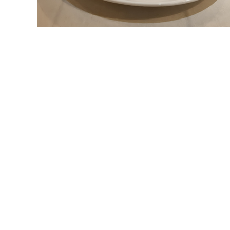
GRATUITA, MOSTRA FIC
Em cartaz no Centro Cultural do Banco Cult
Subdesenvolvida
segue aberta para visitaç
Com entrada gratuita, curadoria de Moacir d
Cultura, a mostra apresenta
pinturas, livro
de documentos
, que traduzem o conceito d
artistas.
Ao todo, mais de 40 artistas e ou
Nascimento, Abelardo da Hora, Anna Bella Gei
Maria de Jesus, Cildo Meireles, Daniel Santi
de Melo Neto, Jorge Amado, José Corbiniano 
Queiroz, Rachel Trindade, Solano Trindade, 
Wilton Souza.
A partir dos anos 1930, mais precisamente 
passaram a ser denominados “subdesenvolvid
termo. Parte do que eles produziram nessa 
de subdesenvolvimento foi corrente por cin