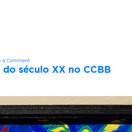
o
e a Comment
l do século XX no CCBB
n
Ú
l
t
i
m
o
f
i
n