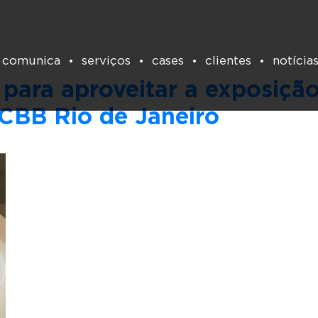
Tag:
arte
 comunica
serviços
cases
clientes
notícia
 para aproveitar a exposição
CBB Rio de Janeiro