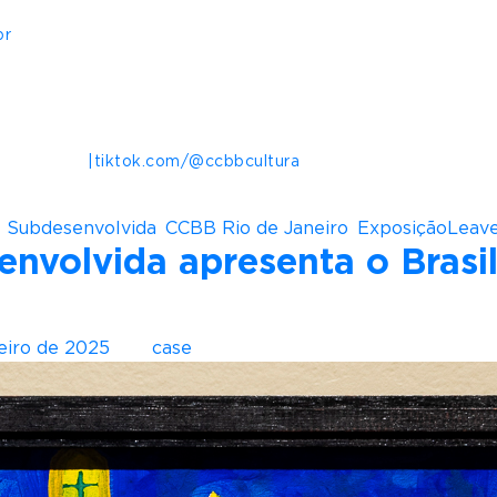
br
.com/ccbbrj
|tiktok.com/@ccbbcultura
 Subdesenvolvida
,
CCBB Rio de Janeiro
,
Exposição
Leav
envolvida apresenta o Brasi
reiro de 2025
por
case