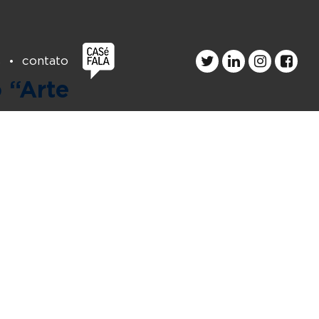
s
contato
 “Arte