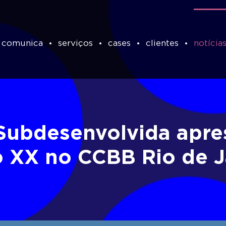
 comunica
serviços
cases
clientes
notícia
Subdesenvolvida apres
o XX no CCBB Rio de J