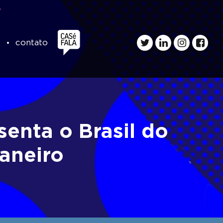
s
contato
enta o Brasil do
aneiro