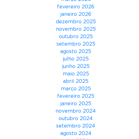
c
fevereiro 2026
e
janeiro 2026
n
dezembro 2025
á
novembro 2025
r
outubro 2025
i
setembro 2025
o
agosto 2025
s
julho 2025
q
junho 2025
u
maio 2025
e
abril 2025
a
março 2025
p
fevereiro 2025
r
janeiro 2025
e
novembro 2024
s
outubro 2024
e
setembro 2024
n
agosto 2024
t