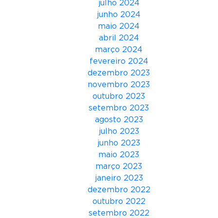
julho 2024
a
junho 2024
R
maio 2024
o
abril 2024
k
março 2024
a
fevereiro 2024
r
dezembro 2023
a
novembro 2023
j
outubro 2023
á
setembro 2023
e
agosto 2023
s
julho 2023
t
junho 2023
á
maio 2023
d
março 2023
i
janeiro 2023
s
dezembro 2022
p
outubro 2022
o
setembro 2022