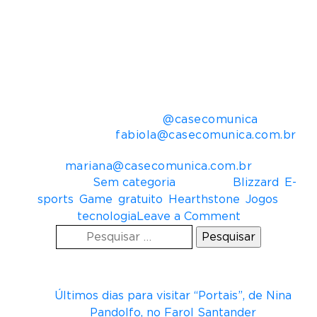
line da empresa, o Battle.net®, é um dos maiores
do mundo, com milhões de jogadores ativos.
*Vendas ou downloads com base nos registros
internos da empresa e relatórios de
distribuidores-chave.
Mais informações para imprensa:
Casé Comunica –
@casecomunica
Fabíola Binas –
fabiola@casecomunica.com.br
Mariana Marques –
mariana@casecomunica.com.br
Postado em
Sem categoria
Tagueado
Blizzard
,
E-
sports
,
Game
,
gratuito
,
Hearthstone
,
Jogos
,
o
tecnologia
Leave a Comment
Pesquisar
n
por:
H
Posts recentes
e
a
Últimos dias para visitar “Portais”, de Nina
r
Pandolfo, no Farol Santander