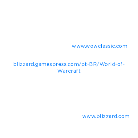
muito mais.
Assim como o WoW Classic, Burning Crusade
Classic estará incluído na assinatura de todos os
jogadores de WoW sem custo adicional.
Para saber mais informações sobre Burning
Crusade Classic, acesse
www.wowclassic.com
.
Materiais disponíveis em:
blizzard.gamespress.com/pt-BR/World-of-
Warcraft
Sobre a Blizzard Entertainment, Inc.
Conhecida por sucessos como World of
Warcraft®, Hearthstone®, Overwatch®, as
franquias Warcraft®, StarCraft® e Diablo® e o
jogo multifranquia Heroes of the Storm®, a
Blizzard Entertainment, Inc. (
www.blizzard.com
),
uma divisão da Activision Blizzard (NASDAQ:
ATVI), é uma desenvolvedora e editora de
software de entretenimento famosa por criar