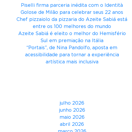
t
Piselli firma parceria inédita com o Identità
h
Golose de Milão para celebrar seus 22 anos
s
Chef pizzaiolo da pizzaria do Azeite Sabiá está
t
entre os 100 melhores do mundo
o
Azeite Sabiá é eleito o melhor do Hemisfério
n
Sul em premiação na Itália
e
“Portais”, de Nina Pandolfo, aposta em
:
acessibilidade para tornar a experiência
L
artística mais inclusiva
i
v
Comentários
r
o
Arquivos
d
o
julho 2026
s
junho 2026
M
maio 2026
e
abril 2026
r
março 2026