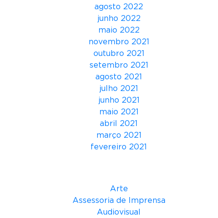
n
agosto 2022
í
junho 2022
v
maio 2022
e
novembro 2021
l
outubro 2021
g
setembro 2021
r
agosto 2021
a
julho 2021
t
junho 2021
u
maio 2021
i
abril 2021
t
março 2021
a
fevereiro 2021
m
e
Categorias
n
t
Arte
e
Assessoria de Imprensa
Audiovisual