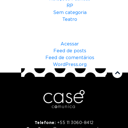
RP
Sem categoria
Teatro
Meta
Acessar
Feed de posts
Feed de comentários
WordPress.org
Telefone:
+55 11 3060-8412