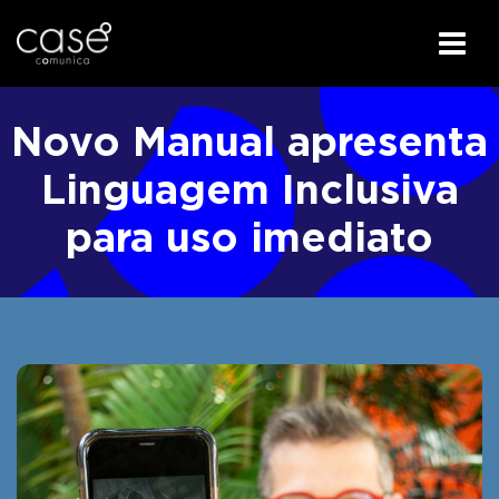
I
r
Novo Manual apresenta
p
a
Linguagem Inclusiva
r
para uso imediato
a
o
c
o
n
t
e
ú
d
o