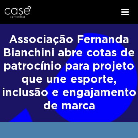
I
r
Associação Fernanda
p
a
Bianchini abre cotas de
r
patrocínio para projeto
a
o
que une esporte,
c
o
inclusão e engajamento
n
t
de marca
e
ú
d
o