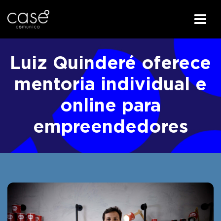
I
r
Luiz Quinderé oferece
p
a
mentoria individual e
r
online para
a
o
empreendedores
c
o
n
t
e
ú
d
o