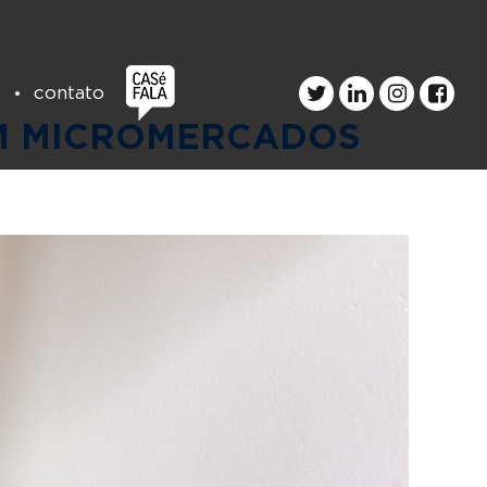
s
contato
EM MICROMERCADOS