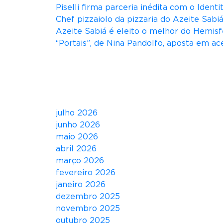
Piselli firma parceria inédita com o Ident
N
Chef pizzaiolo da pizzaria do Azeite Sab
I
Azeite Sabiá é eleito o melhor do Hemisf
E
“Portais”, de Nina Pandolfo, aposta em ace
D
O
Comentários
L
U
Arquivos
I
Z
julho 2026
A
junho 2026
P
maio 2026
O
abril 2026
S
março 2026
T
fevereiro 2026
A
janeiro 2026
N
dezembro 2025
A
novembro 2025
D
outubro 2025