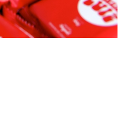
o gosto do brasileiro. Percebendo essa
perto do consumidor. Os produtos da
, 10 mil produtos, entre latas sortidas,
ma fatia ainda maior da produção industrial
os cresceu 12% entre 2020 e 2021. Fontes
s de venda do tipo, dentro de condomínios
 compra a qualquer hora do dia ou da noite.
onibilizar grandes as quantidades de
centar que essa é uma forma de estarem
suas nas lojas físicas e on-line. O
é uma loja para conhecer o produto.
início da pandemia e com a expansão da