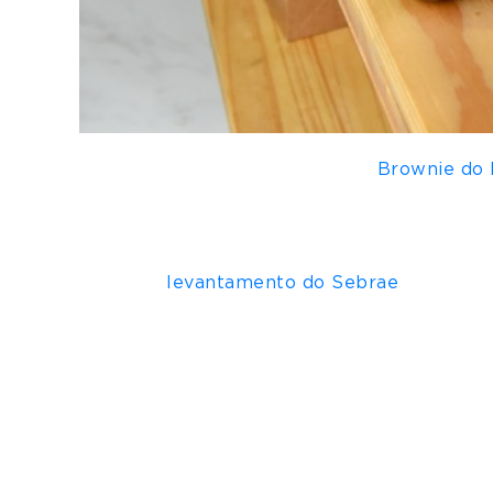
Os micromercados em condomínios residenci
tendência, marcas PME como o
Brownie do 
empresa carioca já podem ser encontrados na
brownies
recheados e originais estão sendo 
da marca nos próximos meses.
Segundo
levantamento do Sebrae
, o os no
das redes especializadas em micromercados 
residenciais e comerciais, com sistemas aut
“Nesse modelo conseguimos atingir públicos
estoque exigidas em grandes redes”, coment
mais próximos de uma ampla gama de cliente
modelo permite ainda a realização de ações 
A facilitação logística é outro ponto posit