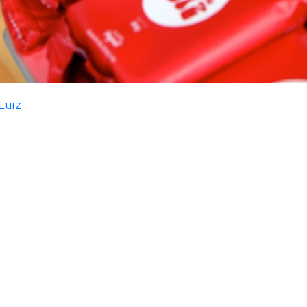
ais ganharam espaço durante a pandemia e caíram n
Luiz
estão apostando no segmento para chegar mais 
s redes Smart Break (SP) e Sanca Shop (RJ). Ao todo
direcionados para esse mercado que deve consumir u
vos empreendimentos do comércio varejista em bairr
calculam que o Brasil soma mais de cinco mil ponto
omatizados onde consumidor realiza e paga a própria
 específicos em diferentes regiões sem ter que disp
a Luiz Rondinelli, CFO do Brownie do Luiz ao acres
s que depois pode vir a consumir a marca também em 
de marca na “casa” do cliente, que não precisa ir at
ivo destacado por Rondinelli ao revelar que desde o 