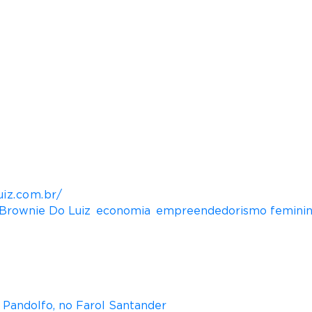
sido um dos principais canais de venda do Brownie 
 com um grande mercado. Quando ele começa a roda
ção em minimercados e conveniências, explica o CFO.
 no país, grandes redes varejistas começam a atuar 
ou a fazer brownies para vender na escola, com a a
am de 24 a 48 unidades que eram vendidas rapidament
indo Luiz e Vânia), que possui um portfólio de produt
ceiros, passando por collabs com empresas sinérgic
r e Cookie de Brownie. Atualmente, a marca conta c
uiz.com.br/
Brownie Do Luiz
,
economia
,
empreendedorismo femini
na Pandolfo, no Farol Santander