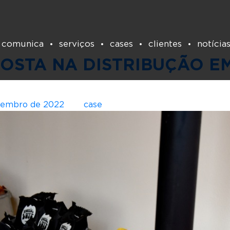
Tag:
varejo
 comunica
serviços
cases
clientes
notícia
POSTA NA DISTRIBUÇÃO 
tembro de 2022
por
case