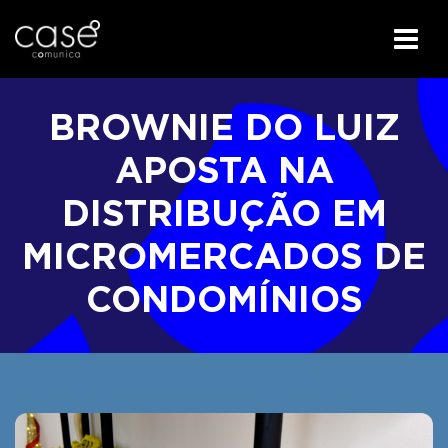
I
r
BROWNIE DO LUIZ
p
a
APOSTA NA
r
DISTRIBUÇÃO EM
a
o
MICROMERCADOS DE
c
o
CONDOMÍNIOS
n
t
e
ú
d
o