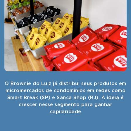
O Brownie do Luiz já distribui seus produtos em
micromercados de condomínios em redes como
Smart Break (SP) e Sanca Shop (RJ). A ideia é
crescer nesse segmento para ganhar
capilaridade