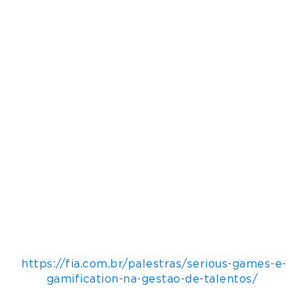
os efeitos da transformação digital acelerada
pela pandemia. “Impressionante, mas somente
hoje há compreensão mais nítida e próxima das
lideranças sobre quão amplas são as
plataformas de games e as infinitas
possibilidades de utilizar esse recurso no mundo
corporativo”, afirma o executivo.
Este é o foco que Silveira Filho abordará em sua
participação como palestrante no evento
Serious Games e Gamification na Gestão de
Talentos
, que será realizado pela FIA (Fundação
Instituto de Administração) no próximo dia 24
de março, a partir de 19h30, ao vivo e online. Ao
lado dele, Marcos PIiellusch, compõe a discussão
que será mediada por Luiz Ojima Sakuda. Para
informações e inscrições:
https://fia.com.br/palestras/serious-games-e-
gamification-na-gestao-de-talentos/
Webinar: Serious Games e Gamification na