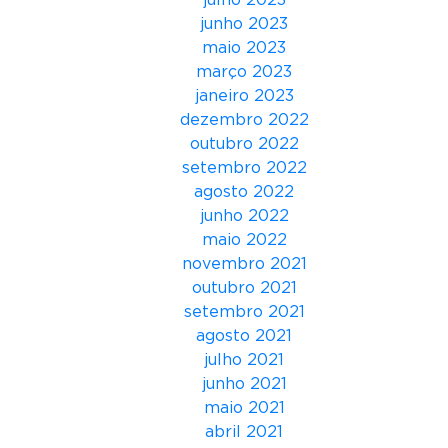
julho 2023
s
junho 2023
d
maio 2023
e
março 2023
c
janeiro 2023
o
dezembro 2022
n
outubro 2022
e
setembro 2022
c
agosto 2022
t
junho 2022
i
maio 2022
v
novembro 2021
i
outubro 2021
d
setembro 2021
a
agosto 2021
d
julho 2021
e
junho 2021
,
maio 2021
p
abril 2021
r