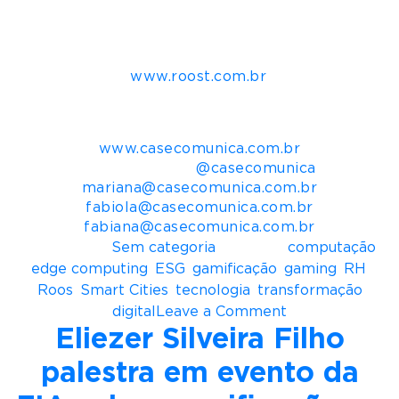
People: que tem a missão de desenvolver
diversidade e inclusão.
Para mais informações e contato
www.roost.com.br
.
Mais informações para imprensa:
Casé Comunica
www.casecomunica.com.br
Redes Sociais:
@casecomunica
mariana@casecomunica.com.br
fabiola@casecomunica.com.br
fabiana@casecomunica.com.br
Postado em
Sem categoria
Tagueado
computação
,
edge computing
,
ESG
,
gamificação
,
gaming
,
RH
,
Roos
,
Smart Cities
,
tecnologia
,
transformação
o
digital
Leave a Comment
Eliezer Silveira Filho
n
R
palestra em evento da
o
o