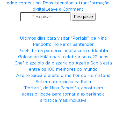
edge computing
,
Roos
,
tecnologia
,
transformação
o
digital
Leave a Comment
Pesquisar
n
por:
E
Posts recentes
d
g
Últimos dias para visitar “Portais”, de Nina
e
Pandolfo, no Farol Santander
c
Piselli firma parceria inédita com o Identità
o
Golose de Milão para celebrar seus 22 anos
m
Chef pizzaiolo da pizzaria do Azeite Sabiá está
p
entre os 100 melhores do mundo
u
Azeite Sabiá é eleito o melhor do Hemisfério
t
Sul em premiação na Itália
i
“Portais”, de Nina Pandolfo, aposta em
n
acessibilidade para tornar a experiência
g
artística mais inclusiva
:
R
Comentários
o