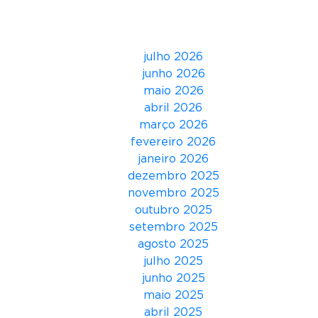
o
Arquivos
s
t
julho 2026
s
junho 2026
u
maio 2026
r
abril 2026
g
março 2026
e
fevereiro 2026
p
janeiro 2026
a
dezembro 2025
r
novembro 2025
a
outubro 2025
a
setembro 2025
p
agosto 2025
r
julho 2025
i
junho 2025
m
maio 2025
o
abril 2025