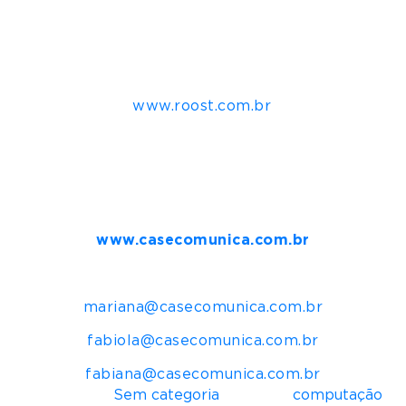
diversidade e inclusão.
Para mais informações e contato
www.roost.com.br
.
Mais informações para imprensa:
Casé Comunica
www.casecomunica.com.br
Redes Sociais: @casecomunica
mariana@casecomunica.com.br
fabiola@casecomunica.com.br
fabiana@casecomunica.com.br
Postado em
Sem categoria
Tagueado
computação
,