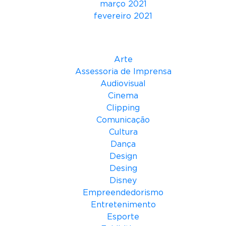
março 2021
o
fevereiro 2021
c
e
Categorias
s
s
Arte
a
Assessoria de Imprensa
m
Audiovisual
e
Cinema
n
Clipping
t
Comunicação
o
Cultura
e
Dança
l
Design
a
Desing
t
Disney
ê
Empreendedorismo
n
Entretenimento
c
Esporte