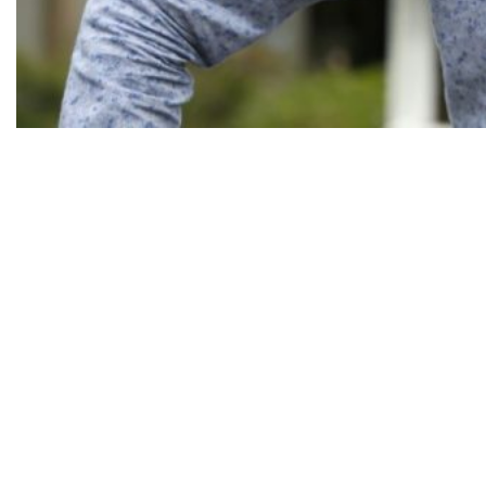
“ESG sem engajamento não existe em uma
corporação”, assim começa a explicação de
Eliezer Silveira Filho, Managing Director da
Roost, sobre o motivo de se ter uma agenda a
longo prazo para implantar na companhia uma
cultura baseada em ESG. Especializada em
soluções com foco em internet das coisas (IoT)
e computação de borda, a Roost é resultado do
reposicionamento Redisul, empresa curitibana
com 35 de atuação, e com o novo corpo diretivo,
acabou ganhando muito mais do que um novo
nome.
Segundo pesquisa realizada pela McKinsey
Global Institute sobre ESG, 83% dos líderes (C-