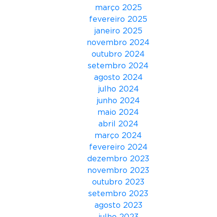
r
março 2025
a
fevereiro 2025
r
janeiro 2025
s
novembro 2024
o
outubro 2024
l
setembro 2024
u
agosto 2024
ç
julho 2024
õ
junho 2024
e
maio 2024
s
abril 2024
e
março 2024
s
fevereiro 2024
e
dezembro 2023
r
novembro 2023
v
outubro 2023
i
setembro 2023
ç
agosto 2023
o