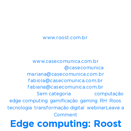
companhia;
People: que tem a missão de desenvolver
diversidade e inclusão.
Para mais informações e contato
www.roost.com.br
.
Mais informações para imprensa:
Casé Comunica
www.casecomunica.com.br
Redes Sociais:
@casecomunica
mariana@casecomunica.com.br
fabiola@casecomunica.com.br
fabiana@casecomunica.com.br
Postado em
Sem categoria
Tagueado
computação
,
edge computing
,
gamificação
,
gaming
,
RH
,
Roos
,
tecnologia
,
transformação digital
,
webinar
Leave a
o
Comment
Edge computing: Roost
n
E