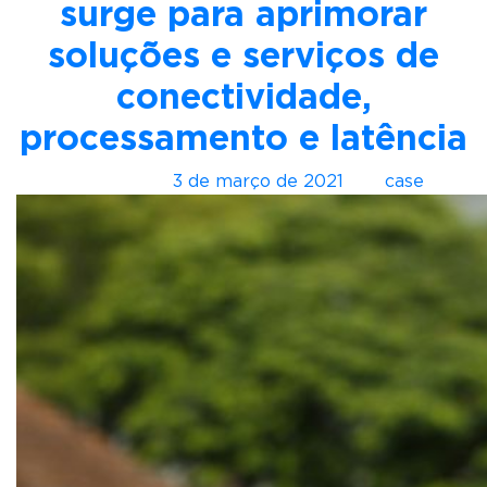
surge para aprimorar
l
i
soluções e serviços de
e
conectividade,
z
e
processamento e latência
r
S
Postado em
3 de março de 2021
por
case
i
l
v
e
i
r
a
F
i
l
h