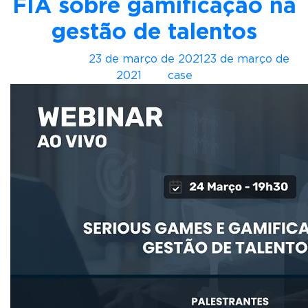
FIA sobre gamificação na
s
gestão de talentos
t
a
Postado em
23 de março de 2021
23 de março de
n
2021
por
case
u
n
c
i
a
i
m
p
l
a
n
t
a
ç