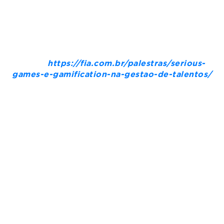
Gestão de Talentos
Palestrantes: Eliezer Silveira Filho, Marcos
PIiellusch e Luiz Ojima Sakuda
Data: 24/3
Horário: 19h30
Onde:
https://fia.com.br/palestras/serious-
games-e-gamification-na-gestao-de-talentos/
Gratuito mediante inscrição no link acima
Sobre a Roost:
A Roost é especializada em soluções com foco
em internet das coisas (IoT) e computação de
borda. Resultado do reposicionamento Redisul,
empresa curitibana de tecnologia com 35 anos
de tradição, também atua com serviços de
networking para problemas de conectividade e
processamento de dados. Com três centros de
desenvolvimento, em Curitiba (PR), Brasília (DF)
e São Paulo (SP), a empresa atende clientes do