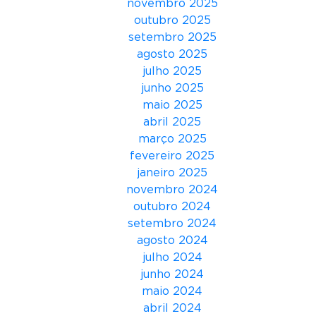
novembro 2025
a
outubro 2025
e
setembro 2025
m
agosto 2025
e
julho 2025
v
junho 2025
e
maio 2025
n
abril 2025
t
março 2025
o
fevereiro 2025
d
janeiro 2025
a
novembro 2024
F
outubro 2024
I
setembro 2024
A
agosto 2024
s
julho 2024
o
junho 2024
b
maio 2024
r
abril 2024