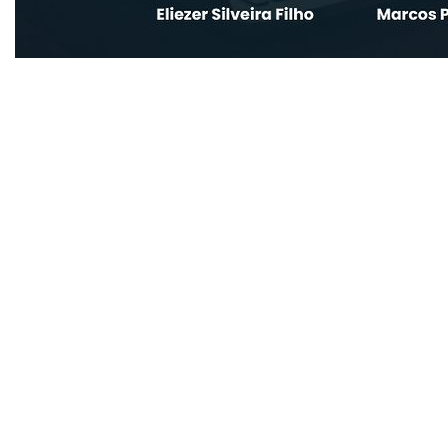
Nos últimos anos, a gamificação tomou conta das
pautas de líderes e executivos nas corporações
mundo afora, especialmente nas áreas de
Recursos Humanos e de Treinamento e
Desenvolvimento, mais recentemente, na
criação de soluções para o engajamento de
clientes. Atuando há mais de 15 anos como líder
no setor de tecnologia,
Eliezer Silveira Filho,
Managing Director da Roos
t, esteve sempre
conectado às tendências e acompanha de perto
os efeitos da transformação digital acelerada
pela pandemia. “Impressionante, mas somente
hoje há compreensão mais nítida e próxima das
lideranças sobre quão amplas são as
plataformas de games e as infinitas
possibilidades de utilizar esse recurso no mundo
corporativo”, afirma o executivo.