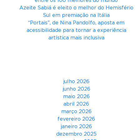
entre os 100 melhores do mundo
i
Azeite Sabiá é eleito o melhor do Hemisfério
l
Sul em premiação na Itália
v
“Portais”, de Nina Pandolfo, aposta em
e
acessibilidade para tornar a experiência
i
artística mais inclusiva
r
a
Comentários
F
i
Arquivos
l
h
julho 2026
o
junho 2026
p
maio 2026
a
abril 2026
l
março 2026
e
fevereiro 2026
s
janeiro 2026
t
dezembro 2025
r