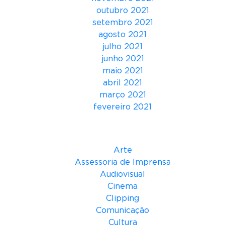
o
outubro 2021
d
setembro 2021
e
agosto 2021
t
julho 2021
a
junho 2021
l
maio 2021
e
abril 2021
n
março 2021
t
fevereiro 2021
o
s
Categorias
Arte
Assessoria de Imprensa
Audiovisual
Cinema
Clipping
Comunicação
Cultura