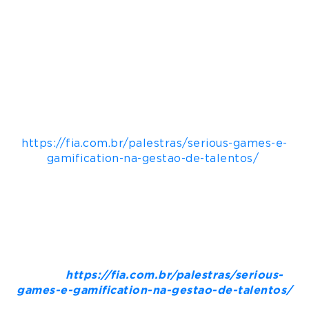
Este é o foco que Silveira Filho abordará em sua
participação como palestrante no evento
Serious Games e Gamification na Gestão de
Talentos
, que será realizado pela FIA (Fundação
Instituto de Administração) no próximo dia 24
de março, a partir de 19h30, ao vivo e online. Ao
lado dele, Marcos PIiellusch, compõe a discussão
que será mediada por Luiz Ojima Sakuda. Para
informações e inscrições:
https://fia.com.br/palestras/serious-games-e-
gamification-na-gestao-de-talentos/
Webinar: Serious Games e Gamification na
Gestão de Talentos
Palestrantes: Eliezer Silveira Filho, Marcos
PIiellusch e Luiz Ojima Sakuda
Data: 24/3
Horário: 19h30
Onde:
https://fia.com.br/palestras/serious-
games-e-gamification-na-gestao-de-talentos/