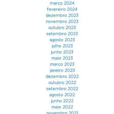
e
março 2024
g
fevereiro 2024
a
dezembro 2023
m
novembro 2023
i
outubro 2023
f
setembro 2023
i
agosto 2023
c
julho 2023
a
junho 2023
ç
maio 2023
ã
março 2023
o
janeiro 2023
n
dezembro 2022
a
outubro 2022
g
setembro 2022
e
agosto 2022
s
junho 2022
t
maio 2022
ã
novembro 2021