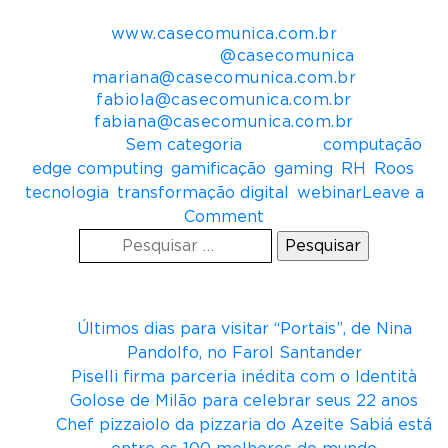
Casé Comunica
www.casecomunica.com.br
Redes Sociais:
@casecomunica
mariana@casecomunica.com.br
fabiola@casecomunica.com.br
fabiana@casecomunica.com.br
Postado em
Sem categoria
Tagueado
computação
,
edge computing
,
gamificação
,
gaming
,
RH
,
Roos
,
tecnologia
,
transformação digital
,
webinar
Leave a
o
Comment
Pesquisar
n
por:
E
Posts recentes
l
i
Últimos dias para visitar “Portais”, de Nina
e
Pandolfo, no Farol Santander
z
Piselli firma parceria inédita com o Identità
e
Golose de Milão para celebrar seus 22 anos
r
Chef pizzaiolo da pizzaria do Azeite Sabiá está
S