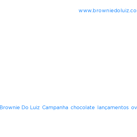
delivery consulte endereços em
www.browniedoluiz.co
ou a fazer brownies para vender na escola, com a a
am de 24 a 48 unidades que eram vendidas rapidament
indo Luiz e Vânia), que possui um portfólio de produt
ceiros, passando por collabs com empresas sinérgic
Brownie Do Luiz
,
Campanha
,
chocolate
,
lançamentos
,
ov