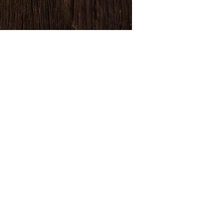
 do Luiz
está sempre criando novas receitas e, com i
quase tudo, seja para atender a demanda vinda de 
Páscoa, uma das mais importantes datas para o merca
o
Brownie Zero Açúcar
(R$ 12).
ólio sempre foi uma tática de negócios, mas que tamb
de Páscoa, em que passamos por desafios ainda mais
roduto de Linha e Sazonal”, comenta o empreendedor
e Páscoa do Brownie do Luiz vêm em duas versões: o
farofa de brownie. Dentro das cascas, ovinhos do me
 é feita com o Classic Zero da linha Nestlé Professio
AD (Associação Nacional de Assistência ao Diabético
). “Pensamos em um produto para que as pessoas pud
iz”, explica Luiz do Brownie.