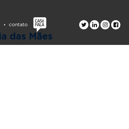
s
contato
ia das Mães