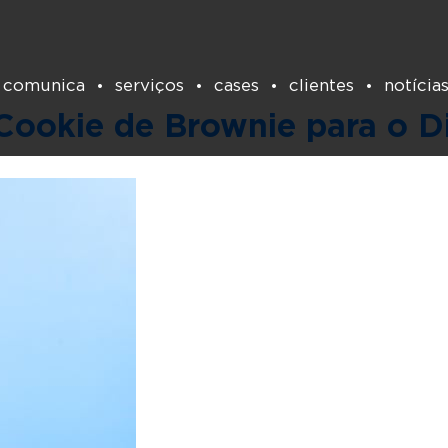
Tag:
zero açúcar
 comunica
serviços
cases
clientes
notícia
Cookie de Brownie para o D