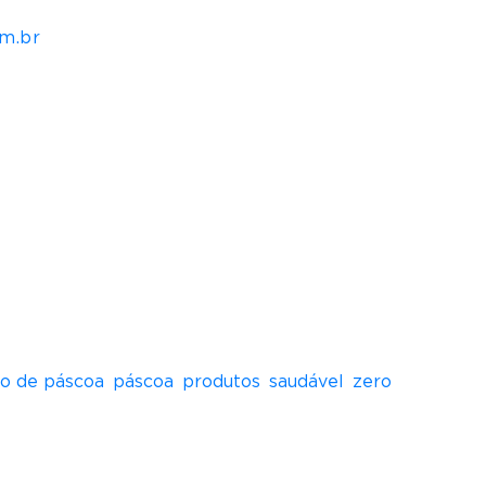
m.br
juda de Vânia, na época empregada da
e. Após 16 anos, o Brownie do Luiz é uma
os diversos a partir da receita original. De
as, produtos sazonais como Ovos de Páscoa,
o de páscoa
,
páscoa
,
produtos
,
saudável
,
zero