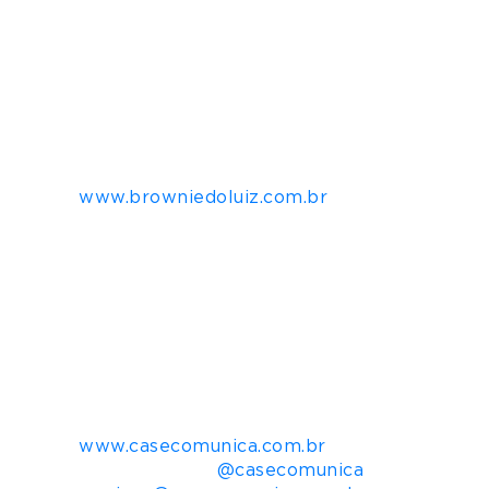
Lata Cookie R$ 30
Combo Tudo Nosso (produtos sortidos + sac
Combo Zero Açúcar (8 unidades + lata) R$ 
Combo Original (8 unidades + lata) R$ 50
www.browniedoluiz.com.br
Sobre o Brownie do Luiz
Em 2005, Luiz Quinderé (aos 15 anos) começ
família e hoje sócia da marca. Juntos, fazi
empresa consolidada, com cinco sócios (inclu
embalagens personalizadas por artistas par
até o recém chegado Brownie Zero Açúcar.
Mais informações para imprensa:
Casé Comunica
www.casecomunica.com.br
Redes Sociais:
@casecomunica