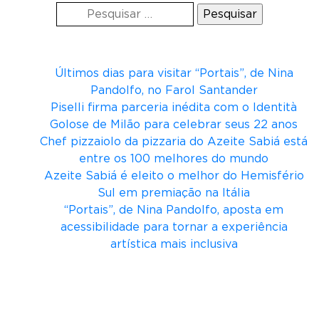
Pesquisar
n
por:
D
Posts recentes
u
d
Últimos dias para visitar “Portais”, de Nina
a
Pandolfo, no Farol Santander
B
Piselli firma parceria inédita com o Identità
r
Golose de Milão para celebrar seus 22 anos
a
Chef pizzaiolo da pizzaria do Azeite Sabiá está
c
entre os 100 melhores do mundo
k
Azeite Sabiá é eleito o melhor do Hemisfério
l
Sul em premiação na Itália
a
“Portais”, de Nina Pandolfo, aposta em
n
acessibilidade para tornar a experiência
ç
artística mais inclusiva
a
n
Comentários
o
v
Arquivos
o