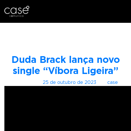
I
Tag:
Single
r
p
a
r
Duda Brack lança novo
a
o
single “Víbora Ligeira”
c
o
Postado em
25 de outubro de 2023
por
case
n
t
e
ú
d
o