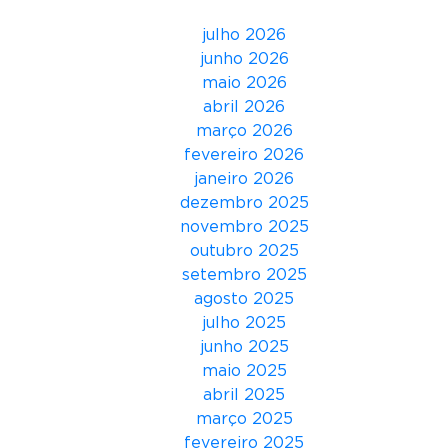
s
julho 2026
i
junho 2026
n
maio 2026
g
abril 2026
l
março 2026
e
fevereiro 2026
“
janeiro 2026
V
dezembro 2025
í
novembro 2025
b
outubro 2025
o
setembro 2025
r
agosto 2025
a
julho 2025
L
junho 2025
i
maio 2025
g
abril 2025
e
março 2025
i
fevereiro 2025