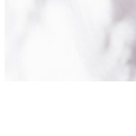
Fundada por Raquel Virgínia, mulher trans e
negra, cantora e vocalista da banda As Baías, a
Nhaí! assina e realiza o projeto para o mês do
Orgulho d’As Baías com campanha que conecta
ações de marketing de conteúdo e
entretenimento para a comunidade LGBTQIA+. A
agência também foi a consultoria de criação e
conteúdo escolhida para a campanha “Viva a