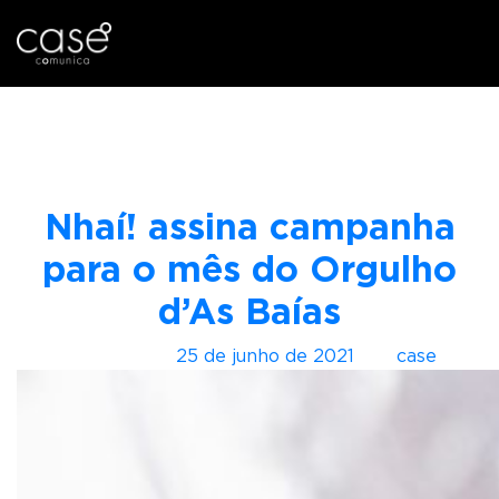
I
Tag:
Raquel Virgínia
r
p
a
r
Nhaí! assina campanha
a
o
para o mês do Orgulho
c
d’As Baías
o
n
Postado em
25 de junho de 2021
por
case
t
e
ú
d
o