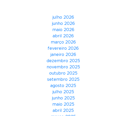
n
Arquivos
h
a
julho 2026
p
junho 2026
a
maio 2026
r
abril 2026
a
março 2026
o
fevereiro 2026
m
janeiro 2026
ê
dezembro 2025
s
novembro 2025
d
outubro 2025
o
setembro 2025
O
agosto 2025
r
julho 2025
g
junho 2025
u
maio 2025
l
abril 2025
h