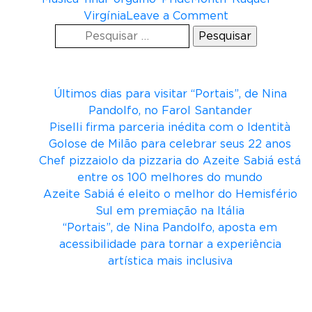
o
Virgínia
Leave a Comment
Pesquisar
n
por:
N
Posts recentes
h
a
Últimos dias para visitar “Portais”, de Nina
í
Pandolfo, no Farol Santander
!
Piselli firma parceria inédita com o Identità
a
Golose de Milão para celebrar seus 22 anos
s
Chef pizzaiolo da pizzaria do Azeite Sabiá está
s
entre os 100 melhores do mundo
i
Azeite Sabiá é eleito o melhor do Hemisfério
n
Sul em premiação na Itália
a
“Portais”, de Nina Pandolfo, aposta em
c
acessibilidade para tornar a experiência
a
artística mais inclusiva
m
p
Comentários
a