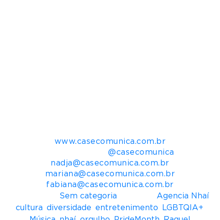
Nhaí! significa “e aí?”, retirada do dialeto Pajubá,
essa palavra representa em apenas quatro letras
tudo o que a empresa e os protagonistas dela
representam no meio do mercado e do mundo
profissional. Nhaí! conecta marcas a projetos
com representatividade e protagonismo trans e
negro. Além disso, também prestam consultoria
a empresas que querem internamente
desenvolver um olhar mais diverso e inovador
com relação a essas temáticas.
Mais informações para imprensa:
Casé Comunica
www.casecomunica.com.br
Redes Sociais:
@casecomunica
nadja@casecomunica.com.br
mariana@casecomunica.com.br
fabiana@casecomunica.com.br
Postado em
Sem categoria
Tagueado
Agencia Nhaí
,
cultura
,
diversidade
,
entretenimento
,
LGBTQIA+
,
Música
,
nhaí
,
orgulho
,
PrideMonth
,
Raquel