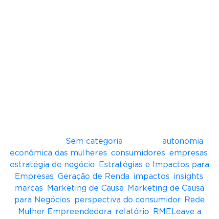
das Empreendedoras e o Festival RME; eventos
mensais como Café com Empreendedoras e
Mentorias; também conta com um programa de
aceleração, o RME Acelera, cursos intensivos
para quem quer empreender, trilhas de
conhecimento online e o programa RME
Conecta, que faz a ponte entre negócios de
mulheres com grandes empresas para
negociação e fornecimento B2B. Em 2017, Ana
Fontes resolveu ampliar seus objetivos e criou o
Instituto Rede Mulher Empreendedora, focado
na capacitação de mulheres em situação de
vulnerabilidade.
Postado em
Sem categoria
Tagueado
autonomia
econômica das mulheres
,
consumidores
,
empresas
,
estratégia de negócio
,
Estratégias e Impactos para
Empresas
,
Geração de Renda
,
impactos
,
insights
,
marcas
,
Marketing de Causa
,
Marketing de Causa
para Negócios
,
perspectiva do consumidor
,
Rede
Mulher Empreendedora
,
relatório
,
RME
Leave a