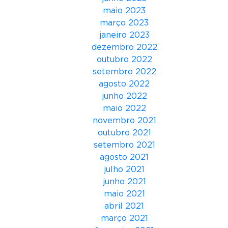
t
maio 2023
r
março 2023
a
janeiro 2023
t
dezembro 2022
é
outubro 2022
g
setembro 2022
i
agosto 2022
a
junho 2022
s
maio 2022
e
novembro 2021
I
outubro 2021
m
setembro 2021
p
agosto 2021
a
julho 2021
c
junho 2021
t
maio 2021
o
abril 2021
s
março 2021
p