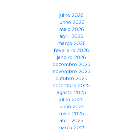
Arquivos
s
o
julho 2026
b
junho 2026
r
maio 2026
e
abril 2026
‘
março 2026
M
fevereiro 2026
a
janeiro 2026
r
dezembro 2025
k
novembro 2025
e
outubro 2025
t
setembro 2025
i
agosto 2025
n
julho 2025
g
junho 2025
d
maio 2025
e
abril 2025
C
março 2025