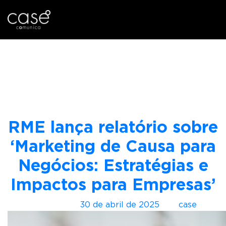
I
Tag:
perspectiva do
r
p
consumidor
a
r
a
o
RME lança relatório sobre
c
o
‘Marketing de Causa para
n
Negócios: Estratégias e
t
e
Impactos para Empresas’
ú
d
Postado em
30 de abril de 2025
por
case
o