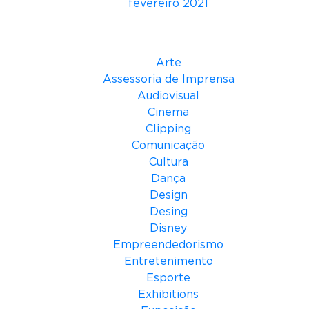
fevereiro 2021
a
r
Categorias
a
E
Arte
m
Assessoria de Imprensa
p
Audiovisual
r
Cinema
e
Clipping
s
Comunicação
a
Cultura
s
Dança
’
Design
Desing
Disney
Empreendedorismo
Entretenimento
Esporte
Exhibitions