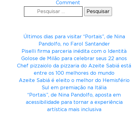
o
Comment
Pesquisar
n
por:
R
Posts recentes
M
E
Últimos dias para visitar “Portais”, de Nina
l
Pandolfo, no Farol Santander
a
Piselli firma parceria inédita com o Identità
n
Golose de Milão para celebrar seus 22 anos
ç
Chef pizzaiolo da pizzaria do Azeite Sabiá está
a
entre os 100 melhores do mundo
r
Azeite Sabiá é eleito o melhor do Hemisfério
e
Sul em premiação na Itália
l
“Portais”, de Nina Pandolfo, aposta em
a
acessibilidade para tornar a experiência
t
artística mais inclusiva
ó
r
Comentários
i
o