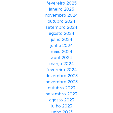
a
fevereiro 2025
u
janeiro 2025
s
novembro 2024
a
outubro 2024
p
setembro 2024
a
agosto 2024
r
julho 2024
a
junho 2024
N
maio 2024
e
abril 2024
g
março 2024
ó
fevereiro 2024
c
dezembro 2023
i
novembro 2023
o
outubro 2023
s
setembro 2023
:
agosto 2023
E
julho 2023
s
junho 2023