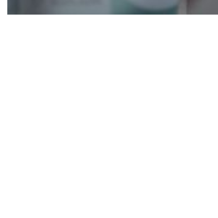
Organização pioneira já repassou mais de R$52
milhões em recursos de fomento e capital
semente, fortalecendo negócios liderados por
mulheres e ampliando autonomia econômica em
todo o país
Primeira e maior rede de apoio a mulheres
empreendedoras do país, a Rede Mulher
Empreendedora (RME), fundada em 18 de janeiro
de 2010 por Ana Fontes, completa 16 anos de
atuação com resultados que consolidam sua
referência no fortalecimento da autonomia
econômico-financeira das mulheres e na justiça
social no Brasil.
Ao longo de sua trajetória, o ecossistema RME –
formado também pelo Instituto RME (IRME),
instituição do grupo voltada a ajudar mulheres
em vulnerabilidade social – impactou
diretamente quase 4 milhões de mulheres. Este