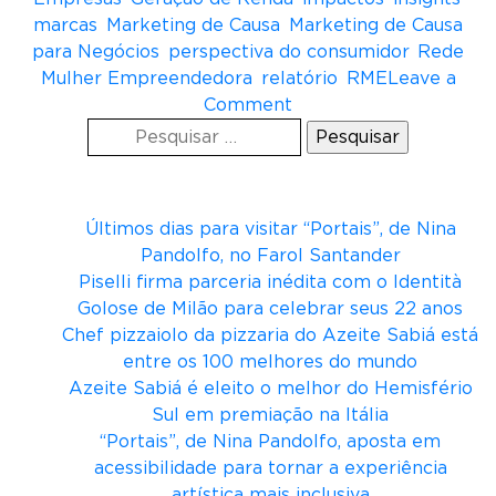
marcas
,
Marketing de Causa
,
Marketing de Causa
para Negócios
,
perspectiva do consumidor
,
Rede
Mulher Empreendedora
,
relatório
,
RME
Leave a
o
Comment
Pesquisar
n
por:
R
Posts recentes
M
E
Últimos dias para visitar “Portais”, de Nina
l
Pandolfo, no Farol Santander
a
Piselli firma parceria inédita com o Identità
n
Golose de Milão para celebrar seus 22 anos
ç
Chef pizzaiolo da pizzaria do Azeite Sabiá está
a
entre os 100 melhores do mundo
r
Azeite Sabiá é eleito o melhor do Hemisfério
e
Sul em premiação na Itália
l
“Portais”, de Nina Pandolfo, aposta em
a
acessibilidade para tornar a experiência
t
artística mais inclusiva