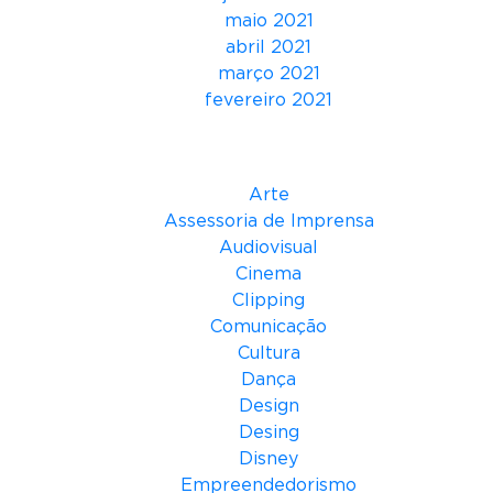
t
maio 2021
o
abril 2021
s
março 2021
p
fevereiro 2021
a
r
Categorias
a
E
Arte
m
Assessoria de Imprensa
p
Audiovisual
r
Cinema
e
Clipping
s
Comunicação
a
Cultura
s
Dança
’
Design
Desing
Disney
Empreendedorismo