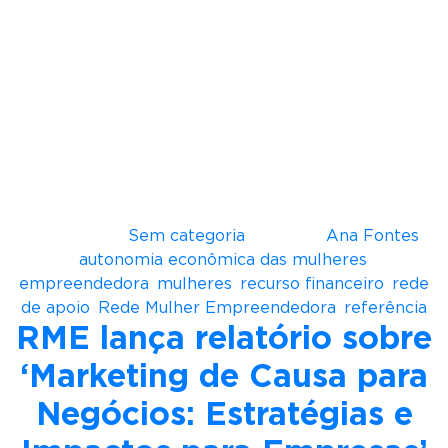
Open Society, no valor aproximado de R$540
mil.
“O FIRME nasce para enfrentar um dos
principais gargalos do empreendedorismo
feminino, que é o acesso ao crédito. Criamos um
modelo de crédito orientado, com condições
adequadas à realidade das mulheres
empreendedoras, especialmente aquelas que
empreendem por necessidade.”, explica Ana
Fontes.
Postado em
Sem categoria
Tagueado
Ana Fontes
,
autonomia econômica das mulheres
,
empreendedora
,
mulheres
,
recurso financeiro
,
rede
de apoio
,
Rede Mulher Empreendedora
,
referência
RME lança relatório sobre
‘Marketing de Causa para
Negócios: Estratégias e