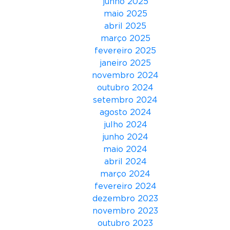
junho 2025
d
maio 2025
e
abril 2025
C
março 2025
a
fevereiro 2025
u
janeiro 2025
s
novembro 2024
a
outubro 2024
p
setembro 2024
a
agosto 2024
r
julho 2024
a
junho 2024
N
maio 2024
e
abril 2024
g
março 2024
ó
fevereiro 2024
c
dezembro 2023
i
novembro 2023
o
outubro 2023
s