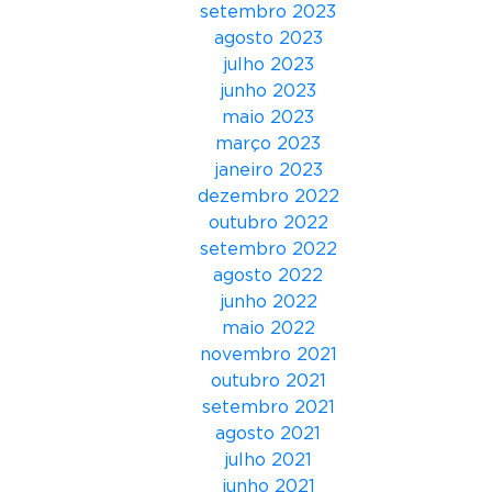
setembro 2023
:
agosto 2023
E
julho 2023
s
junho 2023
t
maio 2023
r
março 2023
a
janeiro 2023
t
dezembro 2022
é
outubro 2022
g
setembro 2022
i
agosto 2022
a
junho 2022
s
maio 2022
e
novembro 2021
I
outubro 2021
m
setembro 2021
p
agosto 2021
a
julho 2021
c
junho 2021