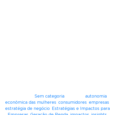
acesso a capital, a RME transforma histórias e
cria oportunidades.
A RME promove eventos anuais como a Mansão
das Empreendedoras e o Festival RME; eventos
mensais como Café com Empreendedoras e
Mentorias; também conta com um programa de
aceleração, o RME Acelera, cursos intensivos
para quem quer empreender, trilhas de
conhecimento online e o programa RME
Conecta, que faz a ponte entre negócios de
mulheres com grandes empresas para
negociação e fornecimento B2B. Em 2017, Ana
Fontes resolveu ampliar seus objetivos e criou o
Instituto Rede Mulher Empreendedora, focado
na capacitação de mulheres em situação de
vulnerabilidade.
Postado em
Sem categoria
Tagueado
autonomia
econômica das mulheres
,
consumidores
,
empresas
,
estratégia de negócio
,
Estratégias e Impactos para
Empresas
,
Geração de Renda
,
impactos
,
insights
,