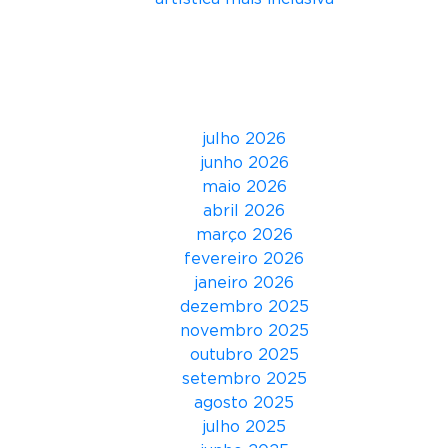
ó
r
Comentários
i
o
Arquivos
s
o
julho 2026
b
junho 2026
r
maio 2026
e
abril 2026
‘
março 2026
M
fevereiro 2026
a
janeiro 2026
r
dezembro 2025
k
novembro 2025
e
outubro 2025
t
setembro 2025
i
agosto 2025
n
julho 2025
g