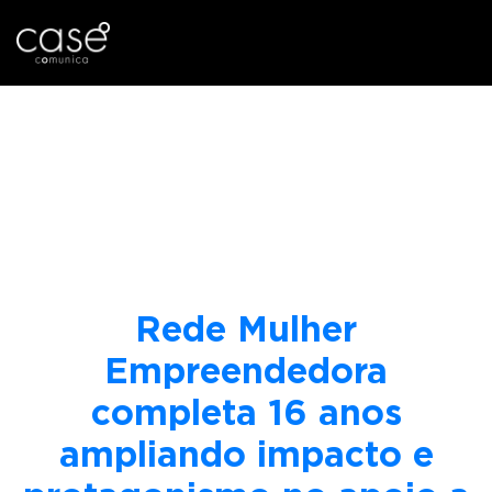
I
Tag:
autonomia
r
p
econômica das
a
r
mulheres
a
o
c
o
Rede Mulher
n
t
Empreendedora
e
completa 16 anos
ú
d
ampliando impacto e
o