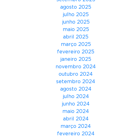
v
agosto 2025
e
julho 2025
n
junho 2025
t
maio 2025
a
abril 2025
n
março 2025
d
fevereiro 2025
o
janeiro 2025
o
novembro 2024
F
outubro 2024
u
setembro 2024
t
agosto 2024
u
julho 2024
r
junho 2024
o
maio 2024
”
abril 2024
e
março 2024
c
fevereiro 2024
o