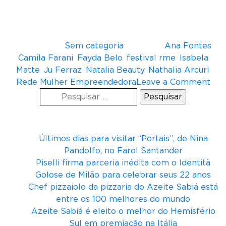
Fontes resolveu ampliar seus objetivos e criou o
Instituto Rede Mulher Empreendedora, focado
na capacitação de mulheres em situação de
vulnerabilidade.
Postado em
Sem categoria
Tagueado
Ana Fontes
,
Camila Farani
,
Fayda Belo
,
festival rme
,
Isabela
Matte
,
Ju Ferraz
,
Natalia Beauty
,
Nathalia Arcuri
,
o
Rede Mulher Empreendedora
Leave a Comment
Pesquisar
n
por:
F
Posts recentes
e
s
Últimos dias para visitar “Portais”, de Nina
t
Pandolfo, no Farol Santander
i
Piselli firma parceria inédita com o Identità
v
Golose de Milão para celebrar seus 22 anos
a
Chef pizzaiolo da pizzaria do Azeite Sabiá está
l
entre os 100 melhores do mundo
R
Azeite Sabiá é eleito o melhor do Hemisfério
M
Sul em premiação na Itália