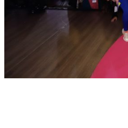
O maior evento para mulheres empreendedoras
terá palestras e painéis com Nathalia Arcuri,
Natalia Beauty, Camila Farani, Ju Ferraz, Isabela
Matte, entre outras, e receberá caravanas de
vários lugares do Brasil
O Festival RME 2023, anteriormente conhecido
como Fórum RME, anuncia sua 12ª edição sob o