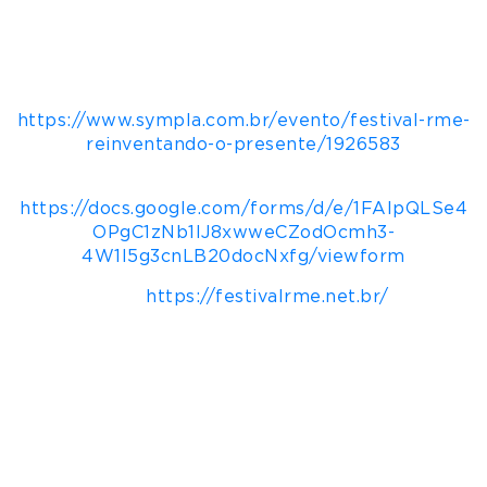
Acesso:
Estação Jabaquara do metrô, linha azul
+ Vans gratuitas até o local;
Ingressos:
R$180 reias no primeiro lote –
https://www.sympla.com.br/evento/festival-rme-
reinventando-o-presente/1926583
Feira de Negócios inscrições:
https://docs.google.com/forms/d/e/1FAIpQLSe4
OPgC1zNb1lJ8xwweCZodOcmh3-
4W1I5g3cnLB20docNxfg/viewform
Site:
https://festivalrme.net.br/
Sobre a Rede Mulher Empreendedora
Primeira e maior rede de apoio a
empreendedoras do Brasil, a Rede Mulher