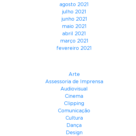
e
agosto 2021
s
julho 2021
t
junho 2021
r
maio 2021
a
abril 2021
n
março 2021
t
fevereiro 2021
e
s
Categorias
Arte
Assessoria de Imprensa
Audiovisual
Cinema
Clipping
Comunicação
Cultura
Dança
Design