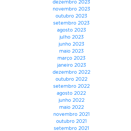
dezembro 2023
n
novembro 2023
f
outubro 2023
i
setembro 2023
r
agosto 2023
m
julho 2023
a
junho 2023
p
maio 2023
r
março 2023
i
janeiro 2023
m
dezembro 2022
e
outubro 2022
i
setembro 2022
r
agosto 2022
a
junho 2022
s
maio 2022
p
novembro 2021
a
outubro 2021
l
setembro 2021