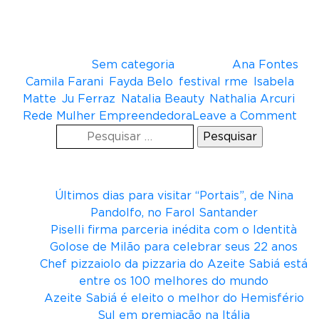
Fontes resolveu ampliar seus objetivos e criou o
Instituto Rede Mulher Empreendedora, focado
na capacitação de mulheres em situação de
vulnerabilidade.
Postado em
Sem categoria
Tagueado
Ana Fontes
,
Camila Farani
,
Fayda Belo
,
festival rme
,
Isabela
Matte
,
Ju Ferraz
,
Natalia Beauty
,
Nathalia Arcuri
,
o
Rede Mulher Empreendedora
Leave a Comment
Pesquisar
n
por:
F
Posts recentes
e
s
Últimos dias para visitar “Portais”, de Nina
t
Pandolfo, no Farol Santander
i
Piselli firma parceria inédita com o Identità
v
Golose de Milão para celebrar seus 22 anos
a
Chef pizzaiolo da pizzaria do Azeite Sabiá está
l
entre os 100 melhores do mundo
R
Azeite Sabiá é eleito o melhor do Hemisfério
M
Sul em premiação na Itália