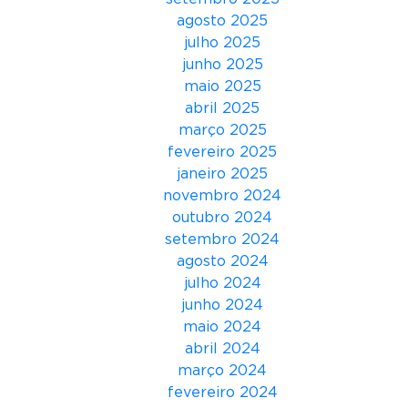
v
agosto 2025
e
julho 2025
n
junho 2025
t
maio 2025
a
abril 2025
n
março 2025
d
fevereiro 2025
o
janeiro 2025
o
novembro 2024
F
outubro 2024
u
setembro 2024
t
agosto 2024
u
julho 2024
r
junho 2024
o
maio 2024
”
abril 2024
e
março 2024
c
fevereiro 2024
o