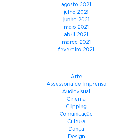
e
agosto 2021
s
julho 2021
t
junho 2021
r
maio 2021
a
abril 2021
n
março 2021
t
fevereiro 2021
e
s
Categorias
Arte
Assessoria de Imprensa
Audiovisual
Cinema
Clipping
Comunicação
Cultura
Dança
Design