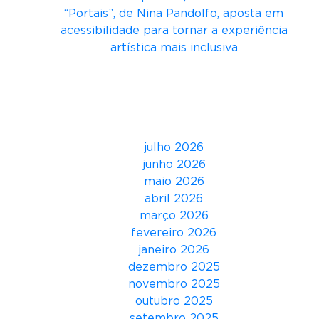
E
“Portais”, de Nina Pandolfo, aposta em
2
acessibilidade para tornar a experiência
0
artística mais inclusiva
2
3
Comentários
t
r
Arquivos
a
z
julho 2026
o
junho 2026
t
maio 2026
e
abril 2026
m
março 2026
a
fevereiro 2026
“
janeiro 2026
R
dezembro 2025
e
novembro 2025
i
outubro 2025
n
setembro 2025