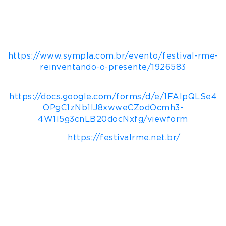
Acesso:
Estação Jabaquara do metrô, linha azul
+ Vans gratuitas até o local;
Ingressos:
R$180 reias no primeiro lote –
https://www.sympla.com.br/evento/festival-rme-
reinventando-o-presente/1926583
Feira de Negócios inscrições:
https://docs.google.com/forms/d/e/1FAIpQLSe4
OPgC1zNb1lJ8xwweCZodOcmh3-
4W1I5g3cnLB20docNxfg/viewform
Site:
https://festivalrme.net.br/
Sobre a Rede Mulher Empreendedora
Primeira e maior rede de apoio a
empreendedoras do Brasil, a Rede Mulher