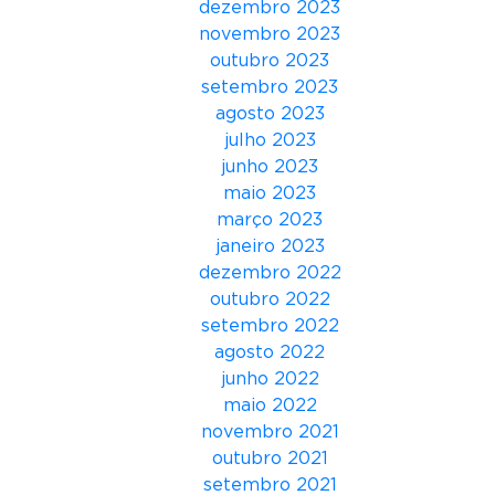
dezembro 2023
n
novembro 2023
f
outubro 2023
i
setembro 2023
r
agosto 2023
m
julho 2023
a
junho 2023
p
maio 2023
r
março 2023
i
janeiro 2023
m
dezembro 2022
e
outubro 2022
i
setembro 2022
r
agosto 2022
a
junho 2022
s
maio 2022
p
novembro 2021
a
outubro 2021
l
setembro 2021