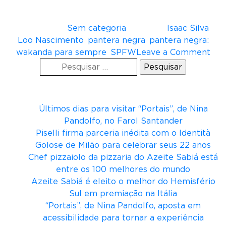
nos traz! Louvados sejam os ancestrais! ” afirma
Loo Nascimento.
Postado em
Sem categoria
Tagueado
Isaac Silva
,
Loo Nascimento
,
pantera negra
,
pantera negra:
o
wakanda para sempre
,
SPFW
Leave a Comment
Pesquisar
n
por:
“
Posts recentes
P
a
Últimos dias para visitar “Portais”, de Nina
n
Pandolfo, no Farol Santander
t
Piselli firma parceria inédita com o Identità
e
Golose de Milão para celebrar seus 22 anos
r
Chef pizzaiolo da pizzaria do Azeite Sabiá está
a
entre os 100 melhores do mundo
N
Azeite Sabiá é eleito o melhor do Hemisfério
e
Sul em premiação na Itália
g
“Portais”, de Nina Pandolfo, aposta em
r
acessibilidade para tornar a experiência
a