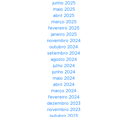
junho 2025
g
maio 2025
a
abril 2025
n
março 2025
h
fevereiro 2025
a
janeiro 2025
a
novembro 2024
ç
outubro 2024
ã
setembro 2024
o
agosto 2024
e
julho 2024
s
junho 2024
p
maio 2024
e
abril 2024
c
março 2024
i
fevereiro 2024
a
dezembro 2023
l
novembro 2023
n
outubro 2023