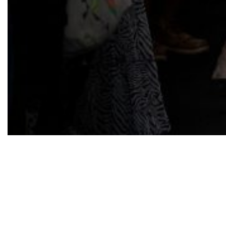
Coleção As Griôs é atemporal, com tecidos 100%
nacionais, referências africanas, modelagens
amplas e fluídas. Além disso, o desfile teve duas
ações: uma com a “Vivo” e outra com o filme
“Pantera Negra: Wakanda Para Sempre”
Isa – da marca Isaac Silva, levou a sua marca de