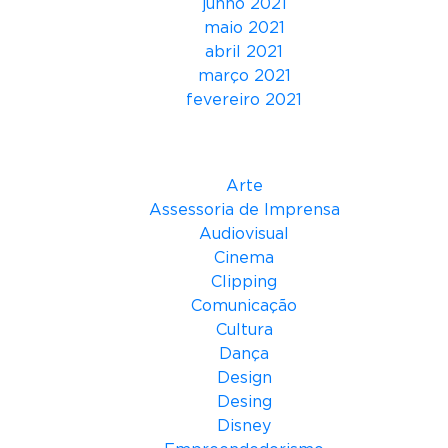
junho 2021
c
maio 2021
S
abril 2021
i
março 2021
l
fevereiro 2021
v
a
Categorias
Arte
Assessoria de Imprensa
Audiovisual
Cinema
Clipping
Comunicação
Cultura
Dança
Design
Desing
Disney