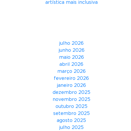
artística mais inclusiva
:
W
Comentários
a
k
Arquivos
a
n
julho 2026
d
junho 2026
a
maio 2026
P
abril 2026
a
março 2026
r
fevereiro 2026
a
janeiro 2026
S
dezembro 2025
e
novembro 2025
m
outubro 2025
p
setembro 2025
r
agosto 2025
e
julho 2025
”