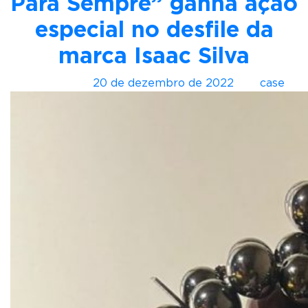
Para Sempre” ganha ação
s
a
especial no desfile da
a
marca Isaac Silva
c
S
Postado em
20 de dezembro de 2022
por
case
i
l
v
a
h
o
m
e
n
a
g
e
o
u