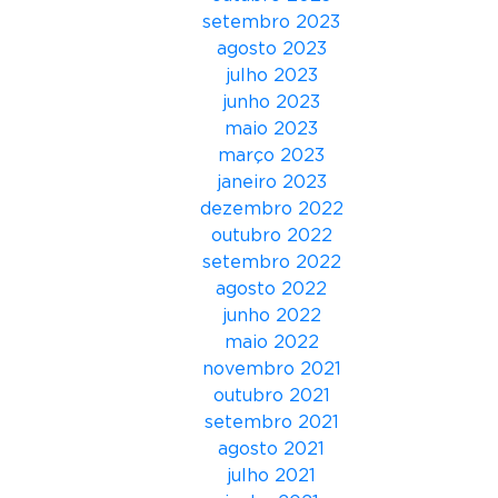
o
setembro 2023
d
agosto 2023
e
julho 2023
s
junho 2023
f
maio 2023
i
março 2023
l
janeiro 2023
e
dezembro 2022
d
outubro 2022
a
setembro 2022
m
agosto 2022
a
junho 2022
r
maio 2022
c
novembro 2021
a
outubro 2021
I
setembro 2021
s
agosto 2021
a
julho 2021
a