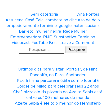
Crédito: Divulgação/Rede Mulher
Empreendedora
Postado em
Sem categoria
Tagueado
Ana Fontes
,
Assucena
,
Casé Fala
,
combate ao discurso de ódio
,
empoderamento feminino
,
google
,
hater
,
Luciana
Barreto
,
mulher negra
,
Rede Mulher
Empreendedora
,
RME
,
Substantivo Feminino
,
o
videocast
,
YouTube Brasil
Leave a Comment
Pesquisar
n
por:
S
Posts recentes
u
b
Últimos dias para visitar “Portais”, de Nina
s
Pandolfo, no Farol Santander
t
Piselli firma parceria inédita com o Identità
a
Golose de Milão para celebrar seus 22 anos
n
Chef pizzaiolo da pizzaria do Azeite Sabiá está
t
entre os 100 melhores do mundo
i
Azeite Sabiá é eleito o melhor do Hemisfério
v