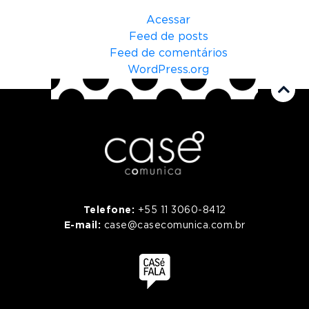
s
Acessar
u
Feed de posts
c
Feed de comentários
e
WordPress.org
n
a
Telefone:
+55 11 3060-8412
E-mail:
case@casecomunica.com.br