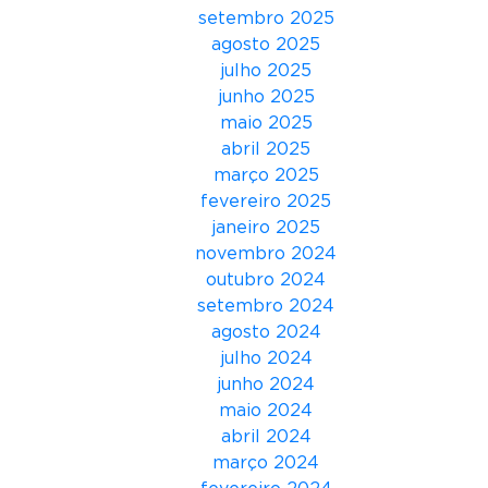
o
setembro 2025
m
agosto 2025
b
julho 2025
a
junho 2025
t
maio 2025
e
abril 2025
a
março 2025
o
fevereiro 2025
d
janeiro 2025
i
novembro 2024
s
outubro 2024
c
setembro 2024
u
agosto 2024
r
julho 2024
s
junho 2024
o
maio 2024
d
abril 2024
e
março 2024
ó