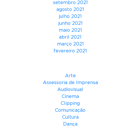
setembro 2021
m
agosto 2021
i
julho 2021
n
junho 2021
i
maio 2021
n
abril 2021
o
março 2021
,
fevereiro 2021
c
o
Categorias
m
A
Arte
n
Assessoria de Imprensa
a
Audiovisual
F
Cinema
o
Clipping
n
Comunicação
t
Cultura
e
Dança