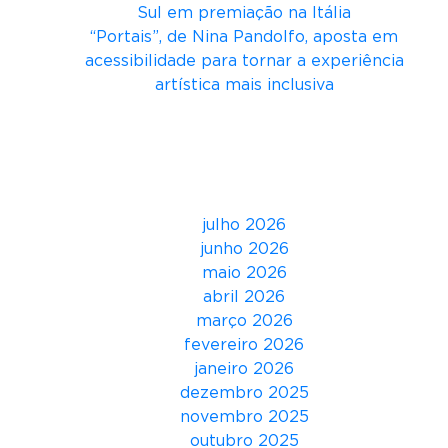
Sul em premiação na Itália
o
“Portais”, de Nina Pandolfo, aposta em
F
acessibilidade para tornar a experiência
e
artística mais inclusiva
m
i
Comentários
n
i
Arquivos
n
o
julho 2026
d
junho 2026
i
maio 2026
s
abril 2026
c
março 2026
u
fevereiro 2026
t
janeiro 2026
e
dezembro 2025
o
novembro 2025
c
outubro 2025