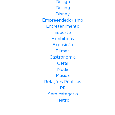
s
Design
,
Desing
L
Disney
u
Empreendedorismo
c
Entretenimento
i
Esporte
a
Exhibitions
n
Exposição
a
Filmes
B
Gastronomia
a
Geral
r
Moda
r
Música
e
Relações Públicas
t
RP
o
Sem categoria
e
Teatro
A
Meta
s