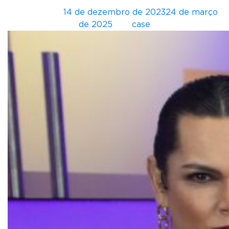
Postado em
14 de dezembro de 2023
24 de março
de 2025
por
case