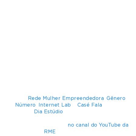
discursos de ódio nas redes sociais são contra
mulheres negras”.
“Só para você entender como funciona a lógica
racial no Brasil o
hater
quer dizer que você não
pode estar em determinado espaço, é isso o que
mais incomoda. Ele foca em mulheres negras,
por exemplo, se elas se colocam como ícone de
beleza… ali ela sofre discurso de ódio”, explica a
especialista.
Discutir as pautas que cercam o combate aos
variados tipos de violência contra a mulher é o
objetivo do videocast “Substantivo Feminino”,
que têm iniciativa do YouTube Brasil em parceria
com a
Rede Mulher Empreendedora
,
Gênero
Número
,
Internet Lab
e
Casé Fala
, e com
produção
Dia Estúdio
. O episódio “Combate ao
Discurso de Ódio e empoderamento feminino”
vai ao ar na terça-feira
no canal do YouTube da
RME
, dia 12, às 12h.