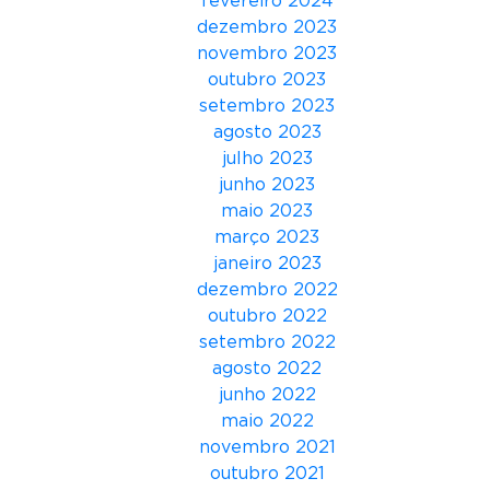
fevereiro 2024
d
dezembro 2023
i
novembro 2023
o
outubro 2023
e
setembro 2023
e
agosto 2023
m
julho 2023
p
junho 2023
o
maio 2023
d
março 2023
e
janeiro 2023
r
dezembro 2022
a
outubro 2022
m
setembro 2022
e
agosto 2022
n
junho 2022
t
maio 2022
o
novembro 2021
f
outubro 2021
e