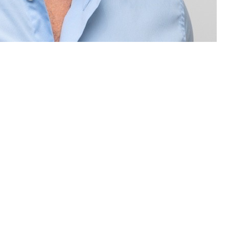
o em internet das coisas (IoT) e computação de bord
ação e Gov, na Plusoft.
habilitação em negócios internacionais e comércio 
nhia com foco na expansão em novos mercados e nova
ing Director da Roost, Luiz Felippe é um grande tal
 uma ampla melhora desde a compreensão das nossas
 mais qualidade nas entregas e na geração de novos 
ompanhia representa uma mudança estratégica de car
nça inteligente e não poderia estar mais realizado 
do experiências com esse time repleto de talentos”,
oco em internet das coisas (IoT) e computação de b
 com 35 anos de tradição, também atua com serviços