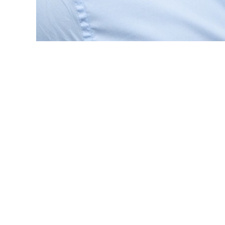
A Roost, especializada em soluções com foc
Nicolau, ex-Head de Telecom, Utilities, Educ
Graduado em administração de empresas com 
liderar as estratégias comerciais da compa
De acordo com Eliezer Silveira Filho, Manag
mercados de atuação. “Com certeza teremos
pelo atendimento ao cliente, trazendo ainda
Para Luiz Felippe Nicolau, sua chegada à c
crescimento impressionante, com uma lidera
empolgante, cheia de inovação, compartilhan
Sobre a Roost:
A Roost é especializada em soluções com f
Redisul, empresa curitibana de tecnologia