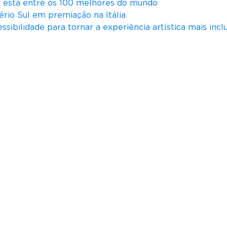
iá está entre os 100 melhores do mundo
a
ério Sul em premiação na Itália
n
ssibilidade para tornar a experiência artística mais incl
u
n
c
i
a
L
u
i
z
F
e
l
i
p
p
e
N