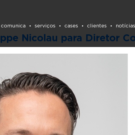
Tag:
roost
 comunica
serviços
cases
clientes
notícia
ippe Nicolau para Diretor C