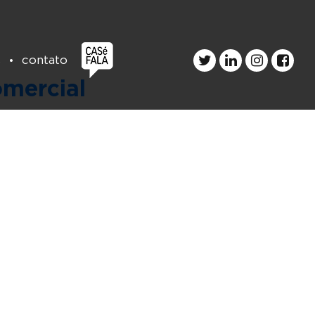
s
contato
omercial