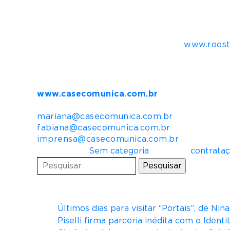
conectividade e processamento de dados. Co
empresa atende clientes do setor público e 
empresas como Alcatel-Lucent, Huawei, Nutan
Para mais informações e contato
www.roost
Mais informações para imprensa:
Casé Comunica
www.casecomunica.com.br
Redes Sociais: @casecomunica
mariana@casecomunica.com.br
fabiana@casecomunica.com.br
imprensa@casecomunica.com.br
Postado em
Sem categoria
Tagueado
contrata
Pesquisar
por:
Posts recentes
Últimos dias para visitar “Portais”, de Ni
Piselli firma parceria inédita com o Ident