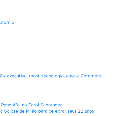
m três centros de desenvolvimento, em Curitiba (PR)
privado em todo o território nacional e atua com uma
ix, Hikvision, Extreme, Skyfii, Sophos e Nvidia, entr
.com.br
.
o
ção
,
executivo
,
roost
,
tecnologia
Leave a Comment
n
R
o
o
na Pandolfo, no Farol Santander
s
ità Golose de Milão para celebrar seus 22 anos
t