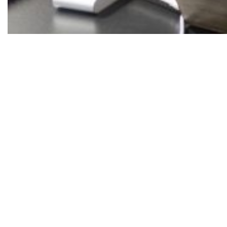
A Rede Mulher Empreendedora (RME) foi
reconhecida, pela primeira vez, com o Prêmio de
Responsabilidade Social 2026, da
Brazilian-
American Chamber of Commerce
,na categoria de
Desenvolvimento de Lideranças Femininas. A
premiação destaca o compromisso da
organização com a promoção da autonomia
econômica das mulheres e o fortalecimento da
liderança feminina como eixo central do
desenvolvimento social e econômico no Brasil.
Fundada em 2010 por Ana Fontes, a RME é a
primeira e maior rede de apoio a mulheres
empreendedoras do país e já impactou mais de
4 milhões de mulheres por meio de
capacitações, programas de aceleração,
mentorias, conteúdos e recursos estratégicos
que fortalecem as mulheres na criação,