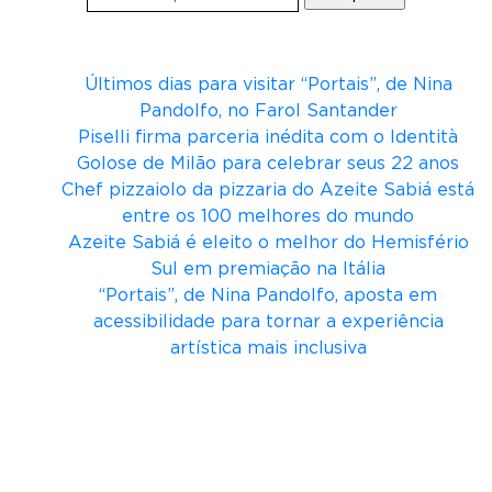
por:
V
Posts recentes
i
d
Últimos dias para visitar “Portais”, de Nina
e
Pandolfo, no Farol Santander
o
Piselli firma parceria inédita com o Identità
c
Golose de Milão para celebrar seus 22 anos
a
Chef pizzaiolo da pizzaria do Azeite Sabiá está
s
entre os 100 melhores do mundo
t
Azeite Sabiá é eleito o melhor do Hemisfério
a
Sul em premiação na Itália
p
“Portais”, de Nina Pandolfo, aposta em
r
acessibilidade para tornar a experiência
e
artística mais inclusiva
s
e
Comentários
n
t
Arquivos
a
d