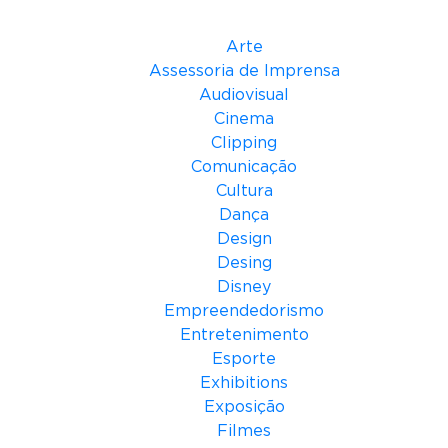
Categorias
n
d
Arte
o
Assessoria de Imprensa
d
Audiovisual
o
Cinema
s
Clipping
n
Comunicação
e
Cultura
g
Dança
ó
Design
c
Desing
i
Disney
o
Empreendedorismo
s
Entretenimento
Esporte
Exhibitions
Exposição
Filmes