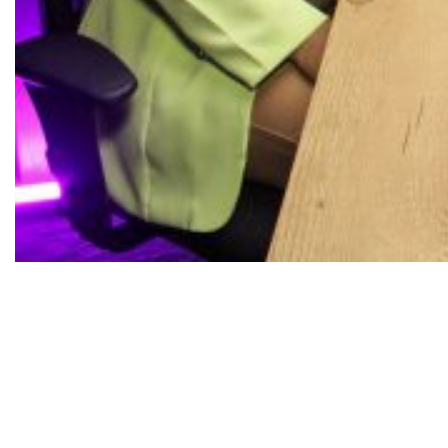
Criado pela Rede Mulher Empreendedora, “Rede
de Impacto” celebra 15 anos da organização
trazendo histórias reais de transformação
lideradas por nomes como Ambev, Visa e Avon
O estudo Think Consumer Goods, realizado pela
consultoria Offerwise e divulgado pelo Google,
revelou que o comportamento das novas
gerações em relação às marcas é marcado por