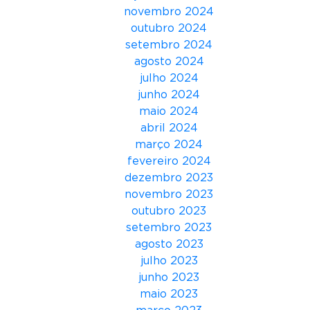
t
novembro 2024
e
outubro 2024
r
setembro 2024
e
agosto 2024
s
julho 2024
p
junho 2024
o
maio 2024
n
abril 2024
s
março 2024
a
fevereiro 2024
b
dezembro 2023
i
novembro 2023
l
outubro 2023
i
setembro 2023
d
agosto 2023
a
julho 2023
d
junho 2023
e
maio 2023
s