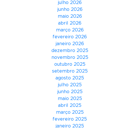
julho 2026
o
junho 2026
p
maio 2026
o
abril 2026
r
março 2026
A
fevereiro 2026
n
janeiro 2026
a
dezembro 2025
F
novembro 2025
o
outubro 2025
n
setembro 2025
t
agosto 2025
e
julho 2025
s
junho 2025
d
maio 2025
i
abril 2025
s
março 2025
c
fevereiro 2025
u
janeiro 2025