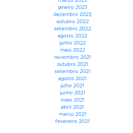
março 2023
o
janeiro 2023
c
dezembro 2022
i
outubro 2022
a
setembro 2022
l
agosto 2022
e
junho 2022
p
maio 2022
r
novembro 2021
o
outubro 2021
p
setembro 2021
ó
agosto 2021
s
julho 2021
i
junho 2021
t
maio 2021
o
abril 2021
n
março 2021
o
fevereiro 2021
m
u