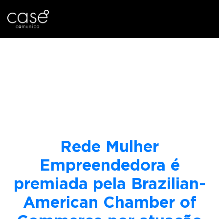
I
Tag:
r
p
Responsabilidade
a
r
social
a
o
c
o
Rede Mulher
n
t
Empreendedora é
e
premiada pela Brazilian-
ú
d
American Chamber of
o