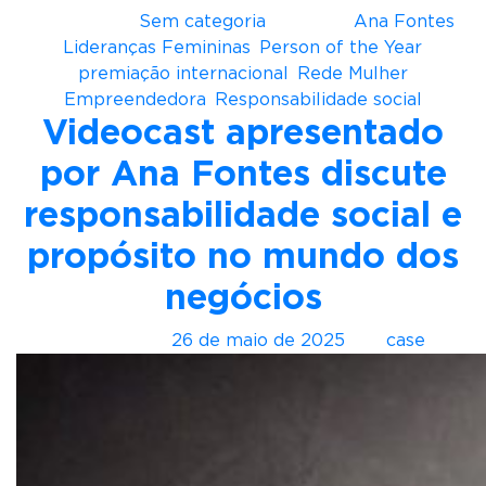
Postado em
Sem categoria
Tagueado
Ana Fontes
,
Lideranças Femininas
,
Person of the Year
,
premiação internacional
,
Rede Mulher
Empreendedora
,
Responsabilidade social
Videocast apresentado
por Ana Fontes discute
responsabilidade social e
propósito no mundo dos
negócios
Postado em
26 de maio de 2025
por
case