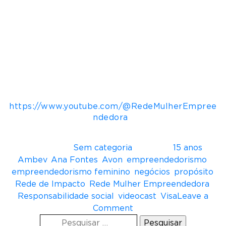
mercado e bastidores, ampliar vozes, aconselhar
e inspirar. São histórias que mostram como
propósito, inovação e impacto social podem
andar juntos”, afirma Ana Fontes.
Serviço Videocast ‘Rede de Impacto’
YouTube:
https://www.youtube.com/@RedeMulherEmpree
ndedora
;
Spotify.
Postado em
Sem categoria
Tagueado
15 anos
,
Ambev
,
Ana Fontes
,
Avon
,
empreendedorismo
,
empreendedorismo feminino
,
negócios
,
propósito
,
Rede de Impacto
,
Rede Mulher Empreendedora
,
Responsabilidade social
,
videocast
,
Visa
Leave a
o
Comment
Pesquisar
n