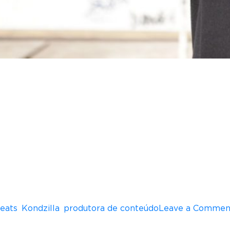
ntas celebra parceria com a marca e produzirá ao l
ria audiovisual comandada pelo empresário Konrad D
ável pela produção de conteúdos durante o segundo 
ortamento como pilares principais para o desenvol
na.
eira de marcas e agências, seja como produtora de 
s. Dessa forma, a KondZilla conquistou três “Leões”
ias e marcas diferentes.
ode-se esperar conteúdos inovadores, divertidos e s
idades diversas.
eats
,
Kondzilla
,
produtora de conteúdo
Leave a Commen