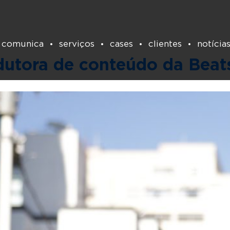
g:
produtora de conte
 comunica
serviços
cases
clientes
notícia
dutora de conteúdo da Beat