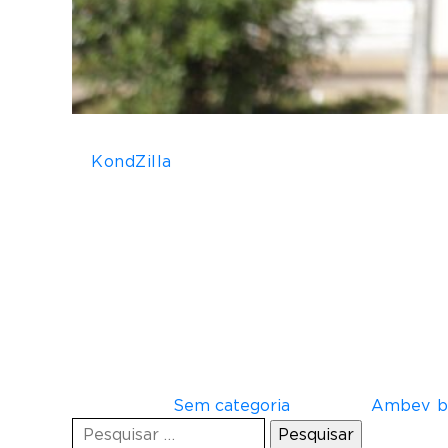
A holding comandada por Konrad Da
A
KondZilla
, holding de empresas da indúst
drinks prontos da Ambev, e será a respons
O
feat
KondZilla e Beats terá música e comp
com foco em aterrizar beats na música urba
A KondZilla vem em uma crescente como parc
criativo ou quem conecta com cantores e MC
prata e dois bronze, em parceria com agênc
Sendo assim, desse
feat
KondZilla e Beats p
compromisso e responsabilidade com comun
Postado em
Sem categoria
Tagueado
Ambev
,
b
Pesquisar