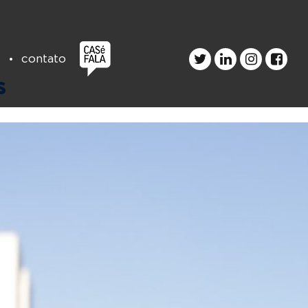
údo
s
contato
s