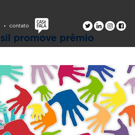
s
contato
asil promove prêmio