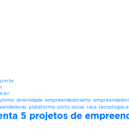
nte a uma população superior a 37 milhões de pessoa
a renovável, e está implementando mais 1 GW com a 
peração e 5,3 mil km em construção. Por meio do Inst
es socioambientais e, assim, contribui para a melho
is vulneráveis, visando sempre pelo desenvolviment
e a Seleção Brasileira de Futebol Feminino, dando n
e janeiro 2021, integra a carteira do Índice de Sust
ossuem as melhores práticas de governança e susten
com.br
r
m.br
utinho
,
diversidade
,
empreendedoriamo
,
empreendedor
eendedoras
,
plataforma
,
porto social
,
raça
,
tecnologia
Le
enta 5 projetos de empreen