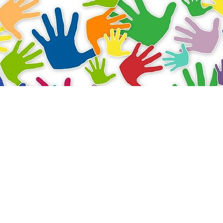
esentada no Brasil pelo IDIS – Instituto
obal de Solidariedade, sendo que, no último
de 4,3% para 4%.
tos sociais de todo o país a voluntários,
ponsabilidade social, está promovendo a
 cerimônia no Cristo Redentor, o
s da plataforma, marcando os dados que serão
orias Empresas, Voluntários, Setor Público
u iniciativas que mais estimularem ações de