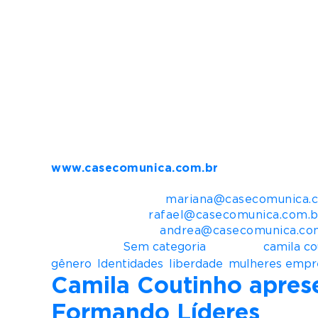
mais de 15 milhões de clientes, o equivale
instalada em geração, sendo 88% de energi
transmissão, são 1,4 mil km de linhas em o
desenvolvimento sustentável a partir de açõ
onde a empresa atua, sobretudo, pessoas ma
empresa no País a patrocinar exclusivament
chamar Brasileirão Feminino Neoenergia. Desd
Bolsa, Balcão – que reúne companhias que p
Mais informações para imprensa:
Casé Comunica
www.casecomunica.com.br
Redes Sociais: @casecomunica
Mariana Marques –
mariana@casecomunica.
Rafael Serato –
rafael@casecomunica.com.b
Andréa M. Diniz –
andrea@casecomunica.co
Postado em
Sem categoria
Tagueado
camila co
gênero
,
Identidades
,
liberdade
,
mulheres empr
Camila Coutinho apres
Formando Líderes