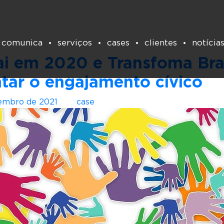
Tag:
porto social
 comunica
serviços
cases
clientes
notícia
cai em 2020 e Transfoma Br
tar o engajamento cívico
embro de 2021
por
case