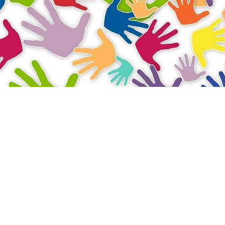
Index (WGI), da Charities Aid Foundation (CAF), repr
al, o Brasil ocupa apenas o 54º lugar no Ranking Gl
anos de idade dedicadas ao trabalho voluntário caiu 
ocial tech
do grupo Rede Muda Mundo que conecta proje
e desenvolve iniciativas de engajamento cívico e res
ansforma”.
oluntariado, quando a premiação foi apresentada em
ando as ações sociais realizadas pelos participante
oas com mais horas de trabalho voluntário nas categ
eligiosas e Personalidades. Além disso, 17 projetos o
premiados.