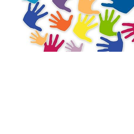
Segundo estudo realizado pela World Giving 
para o Desenvolvimento do Investimento Soci
ano, a proporção de pessoas a partir de 14 
Diante desse cenário o
Transforma Brasil
,
s
de acordo com perfil e áreas de interesse, 
primeira edição do prêmio “Voluntariado Tr
Lançado em 28 de agosto, Dia Nacional do V
“voluntariômetro” está rodando e contabiliz
a base para o reconhecimento das três pess
(cidades, municípios), ONG’s, Instituições R
voluntariado e engajamento também serão 