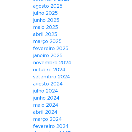
p
agosto 2025
a
julho 2025
r
junho 2025
a
maio 2025
d
abril 2025
u
março 2025
a
fevereiro 2025
s
janeiro 2025
a
novembro 2024
p
outubro 2024
r
setembro 2024
e
agosto 2024
s
julho 2024
e
junho 2024
n
maio 2024
t
abril 2024
a
março 2024
ç
fevereiro 2024
õ