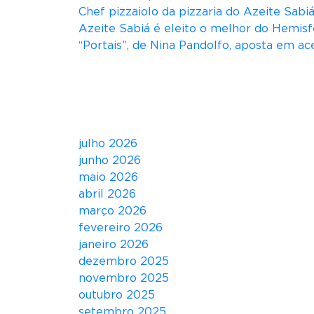
l
Chef pizzaiolo da pizzaria do Azeite Sab
o
Azeite Sabiá é eleito o melhor do Hemisf
G
“Portais”, de Nina Pandolfo, aposta em ace
u
n
Comentários
v
o
Arquivos
l
t
julho 2026
a
junho 2026
a
maio 2026
S
abril 2026
ã
março 2026
o
fevereiro 2026
P
janeiro 2026
a
dezembro 2025
u
novembro 2025
l
outubro 2025
o
setembro 2025