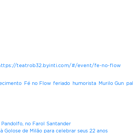
ibi
https://teatrob32.byinti.com/#/event/fe-no-flow
ecimento
,
Fé no Flow
,
feriado
,
humorista
,
Murilo Gun
,
pa
na Pandolfo, no Farol Santander
ità Golose de Milão para celebrar seus 22 anos