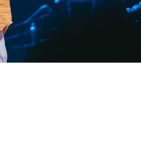
 STAND-UP E AUTOCONHECIMENTO
o Flow”. As apresentações acontecem em 01 e
Faria Lima, 3732, Itaim Bibi. Os shows, que
 o público à reflexão sobre a busca por
and-up tradicional e convida o público a
ida, fazendo um convite para a criatividade
sem saber,
há mais de 20 anos. Mas que, nos
harmonia com o fluxo da vida, abraçando