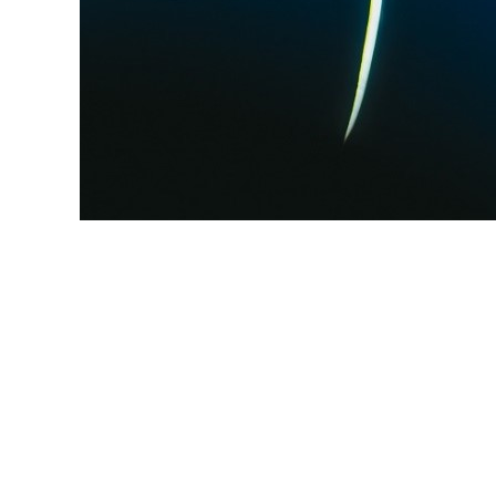
“FÉ NO FLOW” EMBALA O FERIA
O humorista e palestrante Murilo Gun traz 
02 de maio (quinta e sexta), a partir das 21
reúnem humor, música ao vivo e autoconheci
uma vida mais alinhada e fluída.
Sob a direção de Márcio Ballas, a montagem 
explorar a relação entre ordem e caos e ref
e o autoconhecimento. “Fé no Flow é fruto
últimos anos, venho fazendo de forma inte
tanto a ordem quanto o caos”, comenta Muri