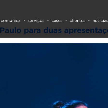
Tag:
palestrante
 comunica
serviços
cases
clientes
notícia
 Paulo para duas apresenta