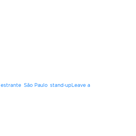
lestrante
,
São Paulo
,
stand-up
Leave a