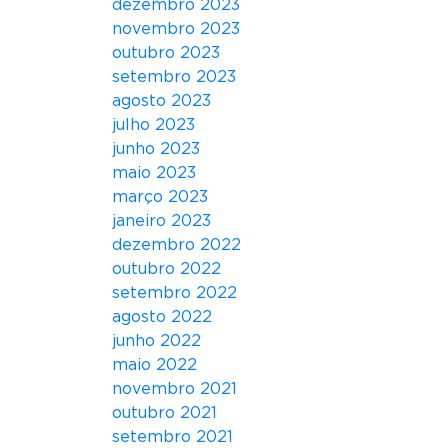
dezembro 2023
e
novembro 2023
s
outubro 2023
n
setembro 2023
o
agosto 2023
T
julho 2023
e
junho 2023
a
maio 2023
t
março 2023
r
janeiro 2023
o
dezembro 2022
B
outubro 2022
3
setembro 2022
2
agosto 2022
junho 2022
maio 2022
novembro 2021
outubro 2021
setembro 2021