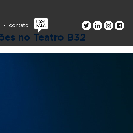
s
contato
ções no Teatro B32