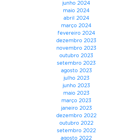
junho 2024
o
maio 2024
F
abril 2024
e
março 2024
s
fevereiro 2024
t
dezembro 2023
i
novembro 2023
v
outubro 2023
a
setembro 2023
l
agosto 2023
A
julho 2023
w
junho 2023
a
maio 2023
r
março 2023
d
janeiro 2023
s
dezembro 2022
outubro 2022
setembro 2022
agosto 2022