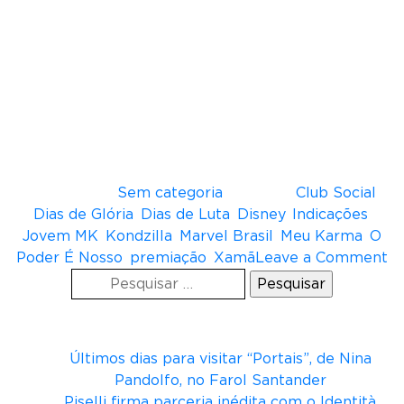
Além disso, KondZilla concorre na categoria
Marca ou Instituição
com dois trabalhos: “
O
Poder É Nosso
”, projeto com Marvel Brasil e
artistas MC Luanna, Jovem MK e Malcolm VL; e
“
Dias De Luta, Dias De Glória
” com o artista
Xamã em uma ação da marca de biscoitos
salgados Club Social, ambos também com
direção de Kaique Alves, diretor e criativo na
KondZilla.
Postado em
Sem categoria
Tagueado
Club Social
,
Dias de Glória
,
Dias de Luta
,
Disney
,
Indicações
,
Jovem MK
,
Kondzilla
,
Marvel Brasil
,
Meu Karma
,
O
o
Poder É Nosso
,
premiação
,
Xamã
Leave a Comment
Pesquisar
n
por:
K
Posts recentes
o
n
Últimos dias para visitar “Portais”, de Nina
d
Pandolfo, no Farol Santander
Z
Piselli firma parceria inédita com o Identità