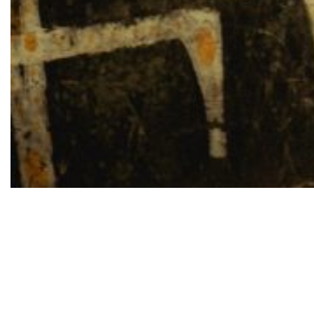
“Meu Karma” com Jovem MK lidera com seis
indicações. Em Marca ou Instituição, a KondZilla
concorre com “O Poder É Nosso” e “Dias De Luta,
Dias De Glória”
A KondZilla, produtora audiovisual e fonográfica,
celebra oito indicações na 12ª edição do Music
Video Festival Awards. O anúncio da lista de