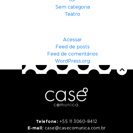
RP
Sem categoria
Teatro
Meta
Acessar
Feed de posts
Feed de comentários
WordPress.org
Telefone:
+55 11 3060-8412
E-mail:
case@casecomunica.com.br