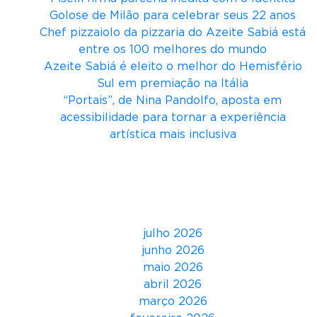
i
Golose de Milão para celebrar seus 22 anos
l
Chef pizzaiolo da pizzaria do Azeite Sabiá está
l
entre os 100 melhores do mundo
a
Azeite Sabiá é eleito o melhor do Hemisfério
c
Sul em premiação na Itália
o
“Portais”, de Nina Pandolfo, aposta em
n
acessibilidade para tornar a experiência
q
artística mais inclusiva
u
i
Comentários
s
t
Arquivos
a
o
julho 2026
i
junho 2026
t
maio 2026
o
abril 2026
i
março 2026
n