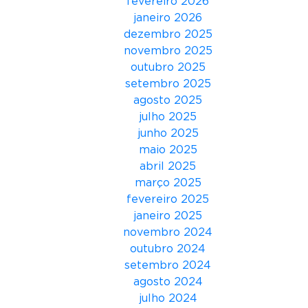
fevereiro 2026
d
janeiro 2026
i
dezembro 2025
c
novembro 2025
a
outubro 2025
ç
setembro 2025
õ
agosto 2025
e
julho 2025
s
junho 2025
n
maio 2025
o
abril 2025
M
março 2025
u
fevereiro 2025
s
janeiro 2025
i
novembro 2024
c
outubro 2024
V
setembro 2024
i
agosto 2024
d
julho 2024
e