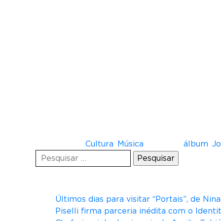
2015, e conta com composições inéditas de C
para a carreira solo.
Em 2016, colaborou na faixa “Oxumaré”, do
intitulado mãeana no MAM, pela gravadora S
Em 2017 foi considerada artista-revelação d
No final de 2018, entrou em turnê colabora
Atualmente, mãeana está em cartaz semanal
projetos.
Postado em
Cultura
,
Música
Tagueado
álbum
,
Jo
Pesquisar
por:
Posts recentes
Últimos dias para visitar “Portais”, de Ni
Piselli firma parceria inédita com o Ident