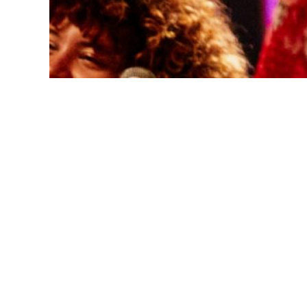
São 12 músicas dos bundles e mais uma fa
Ana Cláudia Lomelino, mais conhecida como
12 canções dos bundles, além de uma faixa 
apresenta uma mistura única de bossa nova e
Para celebrar o lançamento, mãeana realizar
com a participação especial de Maíra Freitas
“mãeana canta JG”
“mãeana” nasceu da necessidade de Ana Lome
nós viemos. E depois de dois discos dedicado
Gilberto e sua bossa sublime e o Gomes com s
“mãeana canta JG” situa-se nesse encontro e