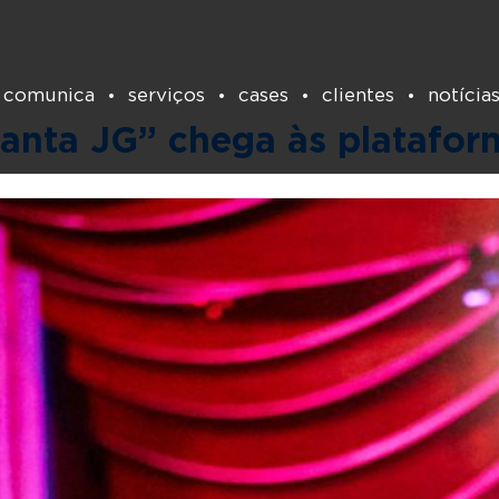
Tag:
João Gilberto
 comunica
serviços
cases
clientes
notícia
nta JG” chega às platafor