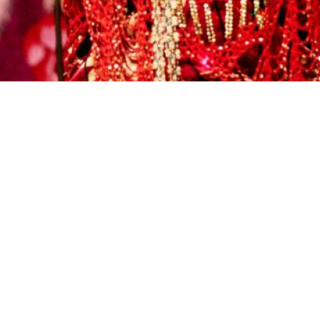
nto acontecerá no dia 23 no Circo Voador,
no próximo dia 16 de agosto. O álbum traz
 Bernardo a pedido da cantora. Este projeto
rto e sucessos de João Gomes.
ador, no Rio de Janeiro. O evento contará
ura.
 o feminino e a fertilidade de onde todos
ntico através do repertório de dois Joãos, o
e a ponte real que liga essas duas cidades,