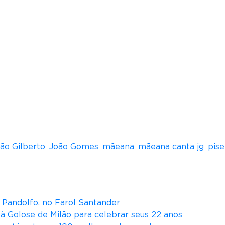
aetano Veloso e Adriana Calcanhotto. Foi vocalista d
 disco Ascensão, da cantora Serena Assumpção. No m
ony Music.
a MPB pelo jornal O Globo.
tiva com Letícia Novaes, em um show intitulado Let
mente na Casa da Mãe em Salvador, além de viajar o
ão Gilberto
,
João Gomes
,
mãeana
,
mãeana canta jg
,
pise
na Pandolfo, no Farol Santander
ità Golose de Milão para celebrar seus 22 anos