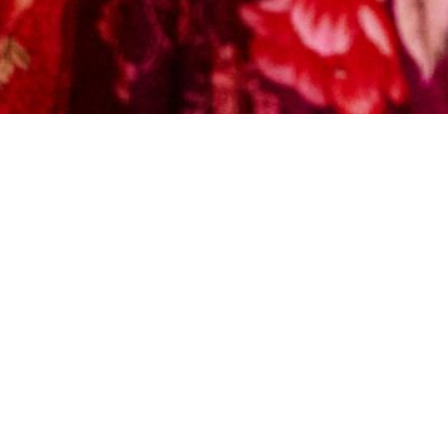
ixa bônus chamada Tapete Voador. O show de lançame
Rio de Janeiro
 mãeana, lançará seu novo álbum “mãeana canta JG” 
bônus intitulada “Tapete Voador”, composta por João
 piseiro, com releituras de clássicos de João Gilbe
á um show especial no dia 23 de agosto, no Circo Vo
, filha de Martinho da Vila, que fará o show de abert
lino em cantar o amor materno, o sangue, o ventre,
s a esses signos, a artista se volta para o amor româ
eu piseiro irresistível.
ntre Juazeiro e Petrolina, interpretando musicalment