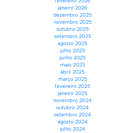
fevereiro 2026
a
janeiro 2026
‘
dezembro 2025
E
novembro 2025
m
outubro 2025
p
setembro 2025
r
agosto 2025
e
julho 2025
e
junho 2025
n
maio 2025
d
abril 2025
e
março 2025
,
fevereiro 2025
m
janeiro 2025
a
novembro 2024
n
outubro 2024
a
setembro 2024
!
agosto 2024
’
julho 2024
e