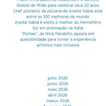
e
Golose de Milão para celebrar seus 22 anos
m
Chef pizzaiolo da pizzaria do Azeite Sabiá está
o
entre os 100 melhores do mundo
l
Azeite Sabiá é eleito o melhor do Hemisfério
a
Sul em premiação na Itália
n
“Portais”, de Nina Pandolfo, aposta em
u
acessibilidade para tornar a experiência
n
artística mais inclusiva
c
i
Comentários
a
m
Arquivos
p
r
julho 2026
o
junho 2026
g
maio 2026
r
abril 2026
a
março 2026
m