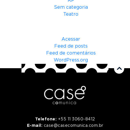
RP
Sem categoria
Teatro
Meta
Acessar
Feed de posts
Feed de comentários
WordPress.org
Telefone:
+55 11 3060-8412
E-mail:
case@casecomunica.com.br