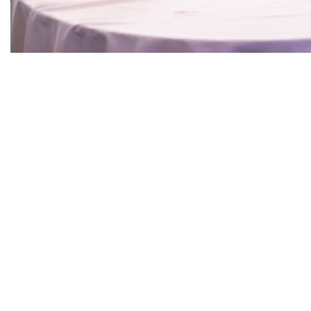
O projeto pretende ofertar, além da mentoria,
capacitação e recurso financeiro para projetos
encabeçados por mulheres
O projeto ‘Empreende, mana!’, criado pela Rede
Mulher Empreendedora (RME) com apoio da
Bemol, tem como objetivo oferecer curso para
mulheres que possuem negócio formalizado na
cidade de Manaus (AM). Para isso, selecionará 40
mulheres para participarem presencialmente do
curso que contará com certificado, além de
ofertar mentorias e uma premiação final para
investimento no negócio.
Além disso, o projeto foi pensado a partir do
desejo de desenvolver o crescimento pessoal e
profissional das empreendedoras, o ‘Empreende,
mana!’ ainda irá fortalecer alguns dos projetos