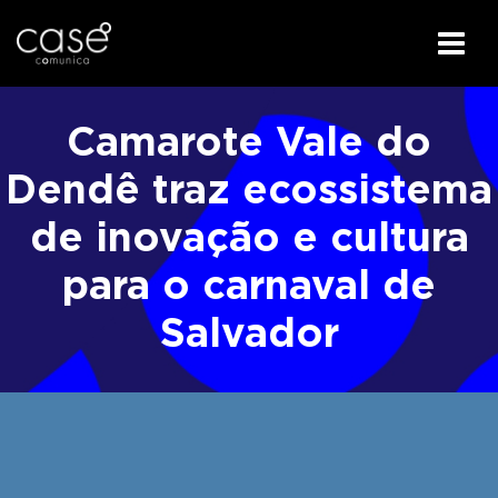
I
r
Camarote Vale do
p
a
Dendê traz ecossistema
r
de inovação e cultura
a
o
para o carnaval de
c
o
Salvador
n
t
e
ú
d
o