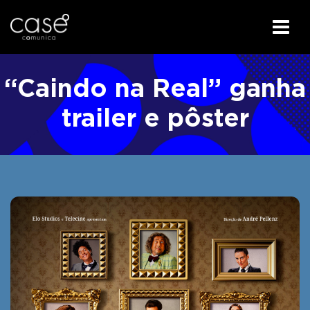
I
r
“Caindo na Real” ganha
p
a
trailer e pôster
r
a
o
c
o
n
t
e
ú
d
o