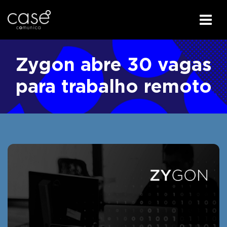
I
r
Zygon abre 30 vagas
p
a
para trabalho remoto
r
a
o
c
o
n
t
e
ú
d
o