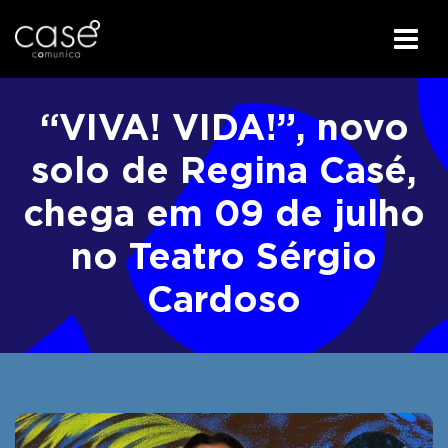
I
r
“VIVA! VIDA!”, novo
p
a
solo de Regina Casé,
r
chega em 09 de julho
a
o
no Teatro Sérgio
c
o
Cardoso
n
t
e
ú
d
o