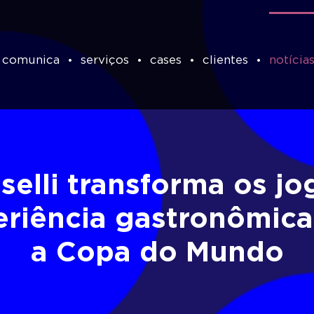
 comunica
serviços
cases
clientes
notícia
selli transforma os j
periência gastronômic
a Copa do Mundo