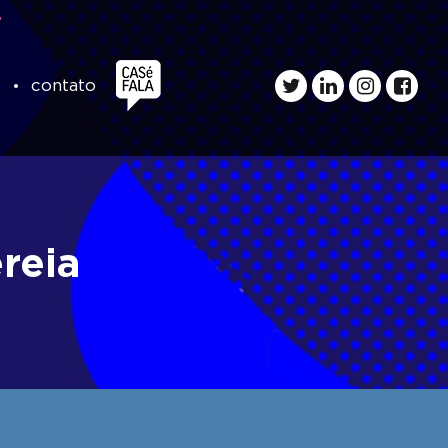
s
contato
reia