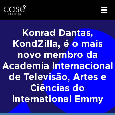
I
r
Konrad Dantas,
p
a
KondZilla, é o mais
r
novo membro da
a
o
Academia Internacional
c
o
de Televisão, Artes e
n
t
Ciências do
e
ú
International Emmy
d
o