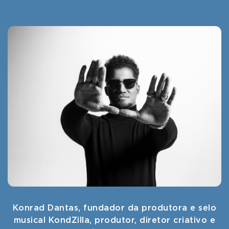
Konrad Dantas, fundador da produtora e selo
musical KondZilla, produtor, diretor criativo e