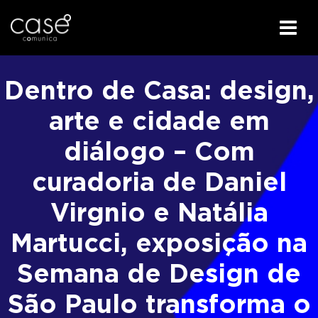
I
r
Dentro de Casa: design,
p
a
arte e cidade em
r
diálogo – Com
a
o
curadoria de Daniel
c
o
Virgnio e Natália
n
t
Martucci, exposição na
e
ú
Semana de Design de
d
São Paulo transforma o
o