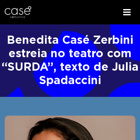
I
r
Benedita Casé Zerbini
p
a
estreia no teatro com
r
“SURDA”, texto de Julia
a
o
Spadaccini
c
o
n
t
e
ú
d
o