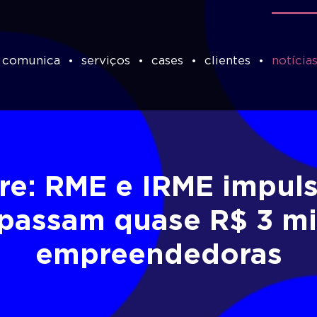
 comunica
serviços
cases
clientes
notícia
re: RME e IRME impul
epassam quase R$ 3 m
empreendedoras